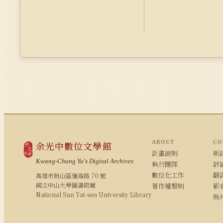
ABOUT
CO
余光中數位文學館
計畫說明
新詩
Kwang-Chung Yu's Digital Archives
執行團隊
評論
數位化工作
翻
高雄市鼓山區蓮海路 70 號
國立中山大學圖書館藏
著作權聲明
影
National Sun Yat-sen University Library
照