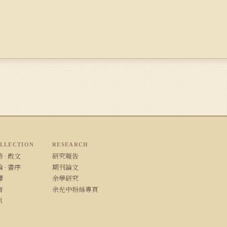
LLECTION
RESEARCH
 · 散文
研究報告
 · 書序
期刊論文
譯
余學研究
音
余光中粉絲專頁
片