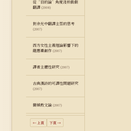
從“目的論”角度淺析戲劇
翻譯
(2008)
對余光中翻譯主張的思考
(2007)
西方女性主義理論影響下的
龍應臺創作
(2007)
譯者主體性研究
(2007)
古典漢詩的可譯性問題研究
(2007)
簡媜散文論
(2007)
← 上頁
下頁 →