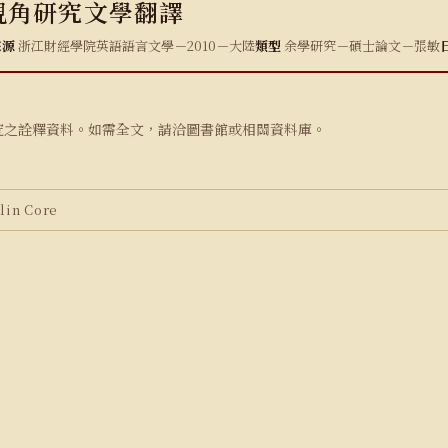
視角研究文學翻譯
來源
浙江財經學院英語語言文學－2010－大陸
類型
余學研究－碩士論文－張敏
究之詮釋資料。如需全文，請洽圖書館或相關資料庫。
in Core