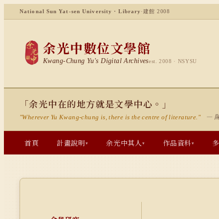
National Sun Yat-sen University · Library
·
建館 2008
余光中數位文學館
Kwang-Chung Yu's Digital Archives
est. 2008 · NSYSU
「余光中在的地方就是文學中心。」
— 
"Wherever Yu Kwang-chung is, there is the centre of literature."
首頁
計畫說明
余光中其人
作品資料
▾
▾
▾