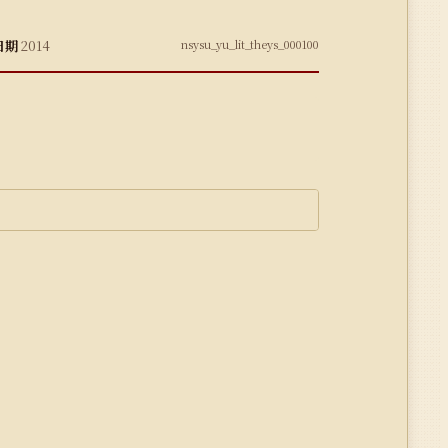
日期
2014
nsysu_yu_lit_theys_000100