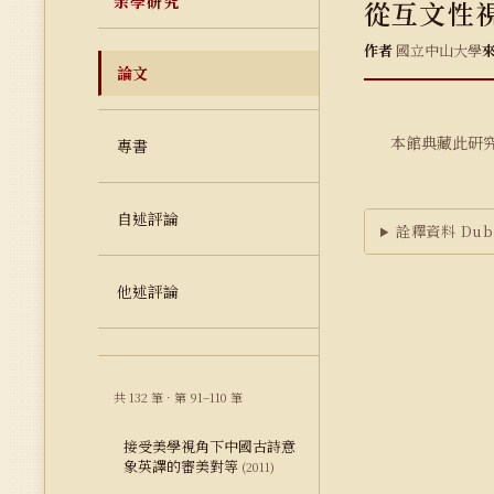
余學研究
從互文性
作者
國立中山大學
論文
本館典藏此研
專書
自述評論
詮釋資料 Dubl
他述評論
共 132 筆 · 第 91–110 筆
接受美學視角下中國古詩意
象英譯的審美對等
(2011)