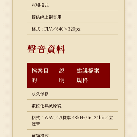
寬頻格式
提供線上觀賞用
格式：FLV／640×320px
聲音資料
檔案目
說
建議檔案
的
明
規格
永久保存
數位化典藏原貌
格式：WAV／取樣率 48kHz/16–24bit／立
體音
寬頻格式