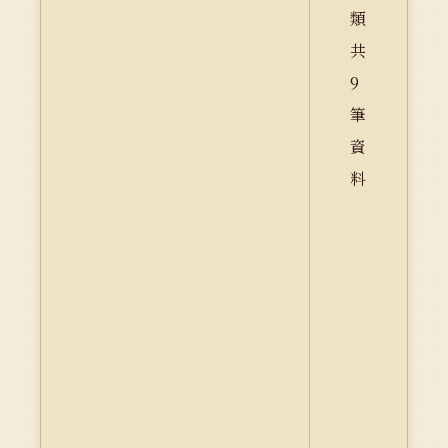
類
共
9
筆
資
料