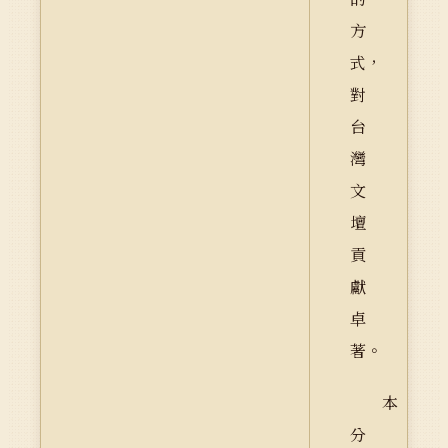
方
式，
對
台
灣
文
壇
貢
獻
卓
著。
本
分