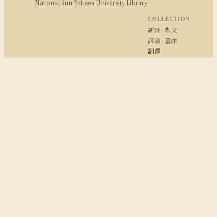
National Sun Yat-sen University Library
COLLECTION
新詩 · 散文
評論 · 書序
翻譯
影音
照片
RESEARCH
研究報告
期刊論文
余學研究
余光中粉絲專頁
© 2008–2026 NSYSU Library · All rights reserved
建議使用 Chrome / Firefox / Safari · 1280×800 以上解析度