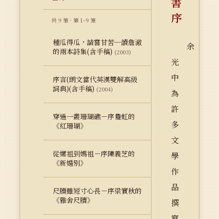
書
序
共 9 筆 · 第 1–9 筆
種瓜得瓜，請嘗甘苦─讀詹澈
余
的兩本詩集(含手稿)
(2003)
光
中
序言(朗文當代英漢雙解高級
詞典)(含手稿)
(2004)
為
許
穿過一叢珊瑚礁－序敻虹的
多
《紅珊瑚》
文
從嫘祖到媽祖－序陳義芝的
學
《新婚別》
作
品
尺牘雖短寸心長－序梁實秋的
《雅舍尺牘》
撰
寫