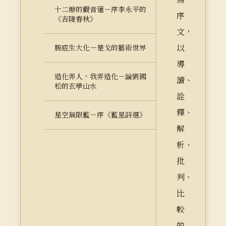
十二瓣的觀音蓮－序李永平的
序
《吉陵春秋》
文，
以
腕底生大化－楚戈的藝術世界
導
造化弄人，我弄造化－論劉國
讀、
松的玄學山水
詮
釋、
星空無限藍－序《藍星詩選》
解
析、
批
判、
比
較
的