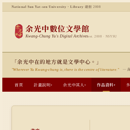
National Sun Yat-sen University · Library
·
建館 2008
余光中數位文學館
Kwang-Chung Yu's Digital Archives
est. 2008 · NSYSU
「余光中在的地方就是文學中心。」
— 
"Wherever Yu Kwang-chung is, there is the centre of literature."
首頁
計畫說明
余光中其人
作品資料
▾
▾
▾