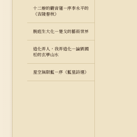
十二瓣的觀音蓮－序李永平的
《吉陵春秋》
腕底生大化－楚戈的藝術世界
造化弄人，我弄造化－論劉國
松的玄學山水
星空無限藍－序《藍星詩選》