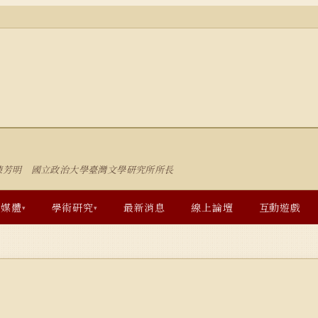
陳芳明 國立政治大學臺灣文學研究所所長
多媒體
學術研究
最新消息
線上論壇
互動遊戲
▾
▾