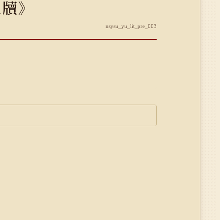
尺牘》
nsysu_yu_lit_pre_003