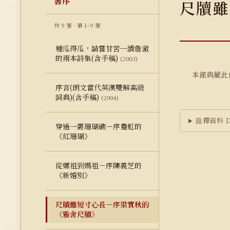
書序
尺牘雖
共 9 筆 · 第 1–9 筆
種瓜得瓜，請嘗甘苦─讀詹澈
的兩本詩集(含手稿)
(2003)
本館典藏此
序言(朗文當代英漢雙解高級
詞典)(含手稿)
(2004)
詮釋資料 Du
穿過一叢珊瑚礁－序敻虹的
《紅珊瑚》
從嫘祖到媽祖－序陳義芝的
《新婚別》
尺牘雖短寸心長－序梁實秋的
《雅舍尺牘》