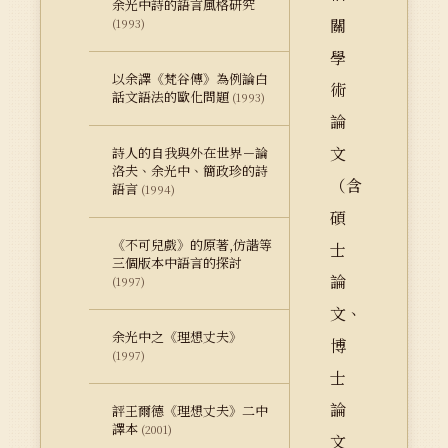
余光中詩的語言風格研究
關
(1993)
學
以余譯《梵谷傳》為例論白
術
話文語法的歐化問題
(1993)
論
文
詩人的自我與外在世界－論
洛夫、余光中、簡政珍的詩
（含
語言
(1994)
碩
《不可兒戲》的原著,仿諧等
士
三個版本中語言的探討
論
(1997)
文、
余光中之《理想丈夫》
博
(1997)
士
論
評王爾德《理想丈夫》二中
譯本
(2001)
文