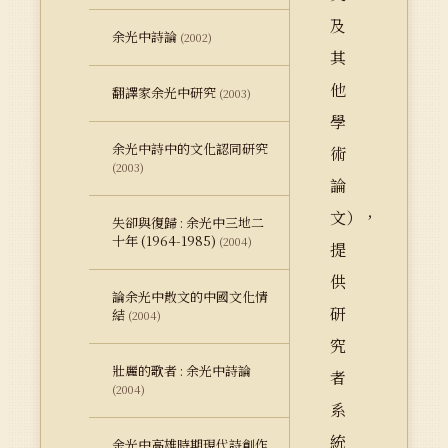
及
余光中詩論
(2002)
其
他
翻譯家余光中研究
(2003)
學
余光中詩中的文化認同研究
術
(2003)
論
文），
失卻與復歸 : 余光中三地二
十年 (1964-1985)
(2004)
提
供
論余光中散文的中國文化情
研
結
(2004)
究
壯麗的歌者 : 余光中詩論
者
(2004)
系
統
余光中高雄時期現代詩創作