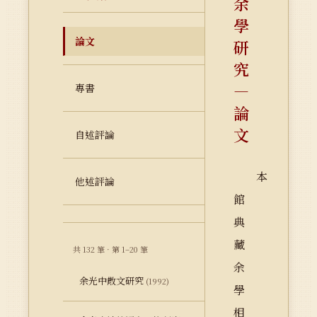
余
學
論文
研
究
—
專書
論
文
自述評論
本
他述評論
館
典
藏
共 132 筆 · 第 1–20 筆
余
余光中散文研究
(1992)
學
相