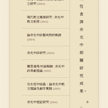
之研究
(2004)
性
查
現代散文風貌研究 : 余光中
詢
散文新探
(2004)
余
論余光中詩藝成熟的軌跡
光
(2004)
中
相
余光中詩研究
(2004)
關
靈思遄飛 妙語解頤 : 余光中
研
詩美創造論
(2005)
究
成
在永恆中結晶：論余光中散
文理論及創作實踐
(2005)
果。
余光中遊記研究
本
(2006)