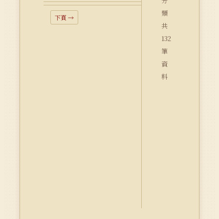
分
類
下頁 →
共
132
筆
資
料