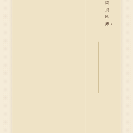
關
資
料
庫。
詮
釋
資
料
Dublin
Core