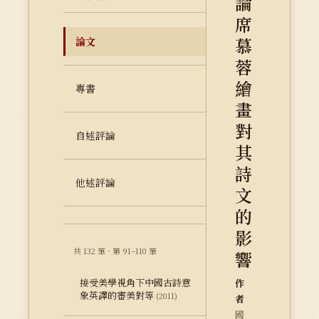
論
席
慕
論文
蓉
繪
專書
畫
對
自述評論
其
詩
他述評論
文
的
影
共 132 筆 · 第 91–110 筆
響
接受美學視角下中國古詩意
作
象英譯的審美對等
(2011)
者
國