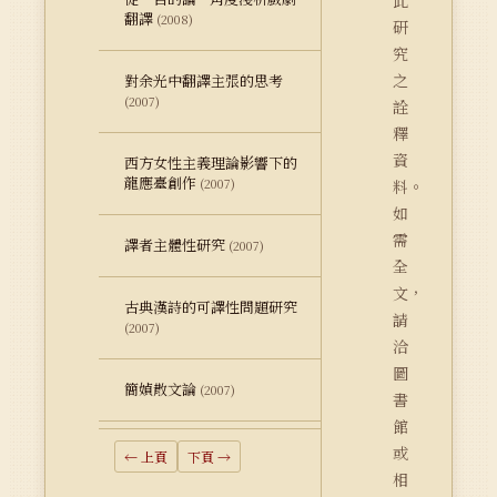
此
翻譯
(2008)
研
究
之
對余光中翻譯主張的思考
(2007)
詮
釋
資
西方女性主義理論影響下的
龍應臺創作
(2007)
料。
如
需
譯者主體性研究
(2007)
全
文，
古典漢詩的可譯性問題研究
請
(2007)
洽
圖
簡媜散文論
(2007)
書
館
或
← 上頁
下頁 →
相