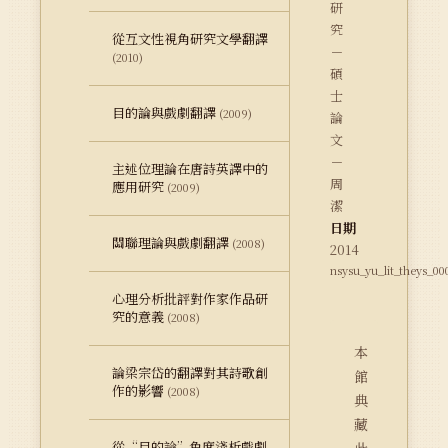
研
究
從互文性視角研究文學翻譯
－
(2010)
碩
士
目的論與戲劇翻譯
(2009)
論
文
－
主述位理論在唐詩英譯中的
周
應用研究
(2009)
潔
日期
關聯理論與戲劇翻譯
(2008)
2014
nsysu_yu_lit_theys_0
心理分析批評對作家作品研
究的意義
(2008)
本
論梁宗岱的翻譯對其詩歌創
館
作的影響
(2008)
典
藏
從“目的論”角度淺析戲劇