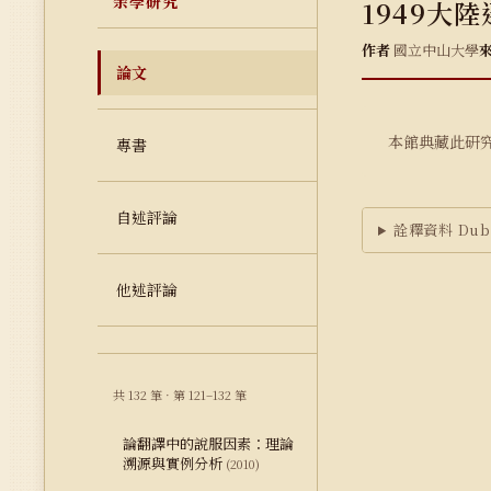
余學研究
1949大
作者
國立中山大學
論文
本館典藏此研
專書
自述評論
詮釋資料 Dubl
他述評論
共 132 筆 · 第 121–132 筆
論翻譯中的說服因素：理論
溯源與實例分析
(2010)