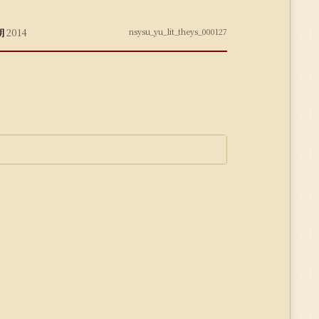
期
2014
nsysu_yu_lit_theys_000127