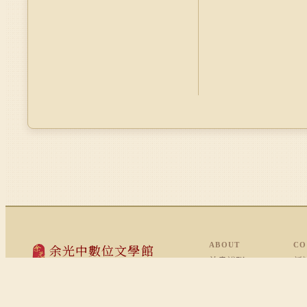
ABOUT
CO
余光中數位文學館
計畫說明
新詩
Kwang-Chung Yu's Digital Archives
執行團隊
評論
數位化工作
翻
高雄市鼓山區蓮海路 70 號
國立中山大學圖書館藏
著作權聲明
影