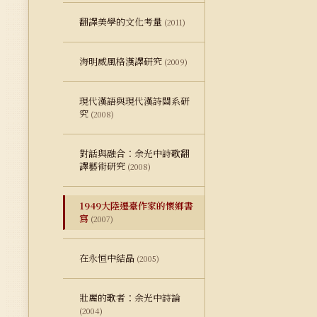
翻譯美學的文化考量
(2011)
海明威風格漢譯研究
(2009)
現代漢語與現代漢詩關系研
究
(2008)
對話與融合：余光中詩歌翻
譯藝術研究
(2008)
1949大陸遷臺作家的懷鄉書
寫
(2007)
在永恒中結晶
(2005)
壯麗的歌者：余光中詩論
(2004)