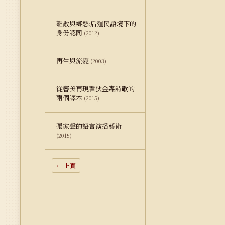
離散與鄉愁:后殖民語境下的
身份認同
(2012)
再生與流變
(2003)
從審美再現看狄金森詩歌的
兩個譯本
(2015)
張家聲的語言演播藝術
(2015)
← 上頁