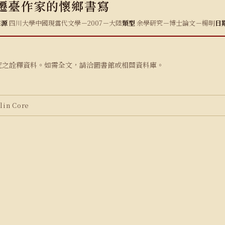
陸遷臺作家的懷鄉書寫
來源
四川大學中國現當代文學－2007－大陸
類型
余學研究－博士論文－楊明
日
究之詮釋資料。如需全文，請洽圖書館或相關資料庫。
in Core