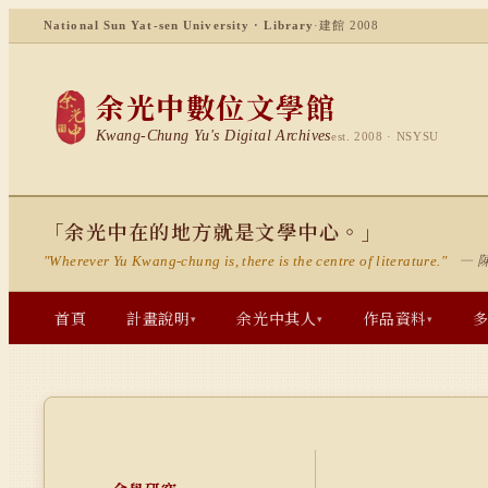
National Sun Yat-sen University · Library
·
建館 2008
余光中數位文學館
Kwang-Chung Yu's Digital Archives
est. 2008 · NSYSU
「余光中在的地方就是文學中心。」
— 
"Wherever Yu Kwang-chung is, there is the centre of literature."
首頁
計畫說明
余光中其人
作品資料
▾
▾
▾