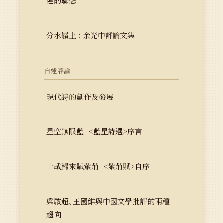
蓮的聯想
分水嶺上 : 余光中評論文集
自述評論
現代詩的創作及發展
星空無限藍--<藍星詩選>序言
十載歸來賦紫荊--<紫荊賦>自序
梁啟超､王國維與中國文學批評的兩種
趨向