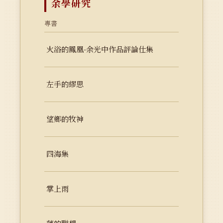
余學研究
專書
火浴的鳳凰-余光中作品評論仕集
左手的繆思
望鄉的牧神
四海集
掌上雨