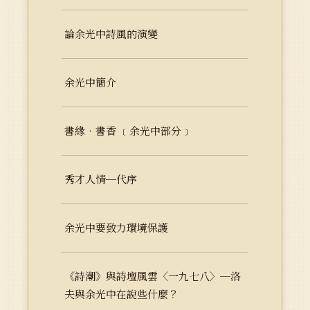
論余光中詩風的演變
余光中簡介
書緣‧書香 ﹝余光中部分﹞
秀才人情─代序
余光中要致力環境保護
《詩潮》與詩壇風雲〈一九七八〉─洛
夫與余光中在說些什麼？