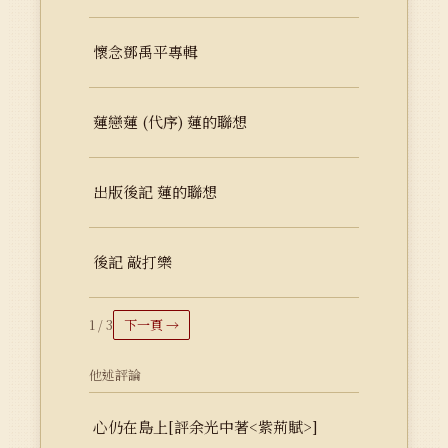
懷念鄧禹平專輯
蓮戀蓮 (代序) 蓮的聯想
出版後記 蓮的聯想
後記 敲打樂
1 / 3
下一頁 →
他述評論
心仍在島上[評余光中著<紫荊賦>]