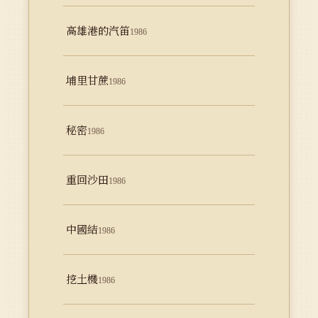
高雄港的汽笛
1986
埔里甘蔗
1986
秘密
1986
重回沙田
1986
中國結
1986
挖土機
1986