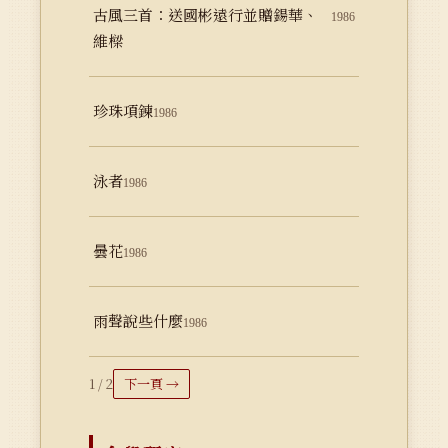
古風三首：送國彬遠行並贈鍚華、
1986
維樑
珍珠項鍊
1986
泳者
1986
曇花
1986
雨聲說些什麼
1986
1 / 2
下一頁 →