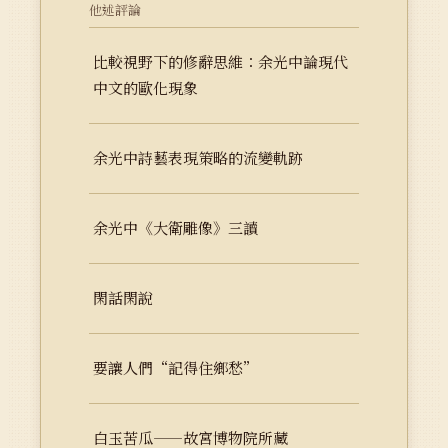
他述評論
比較視野下的修辭思維：余光中論現代
中文的歐化現象
余光中詩藝表現策略的流變軌跡
余光中《大衛雕像》三讀
閑話閑說
要讓人們“記得住鄉愁”
白玉苦瓜——故宮博物院所藏