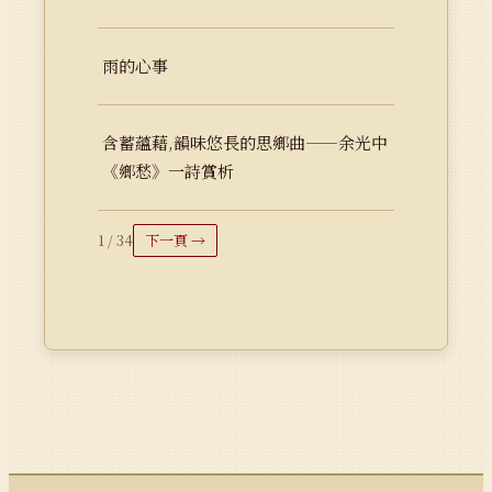
雨的心事
含蓄蘊藉,韻味悠長的思鄉曲——余光中
《鄉愁》一詩賞析
1 / 34
下一頁 →