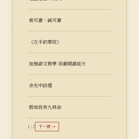
袁可嘉，誠可嘉
《左手的掌紋》
加強語文教學 培養閱讀能力
余光中詩選
假如我有九條命
1 / 2
下一頁 →