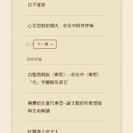
日不落家
心花怒放的烟火 : 余光中跨界序集
1 / 2
下一頁 →
自述評論
白璧微瑕說〈鄉愁〉--余光中〈鄉愁〉
「方」字臆解及其它
楊貴妃在當代東亞--論文藝的形象塑造
與生命解讀
吐露港上中文人