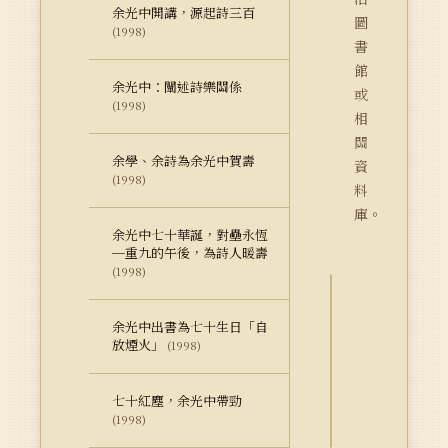
余光中開講，源起詩三百
圖
(1998)
書
館
余光中：闡述詩樂關係
或
(1998)
相
關
余學、余詩為余光中賀壽
資
(1998)
料
庫。
余光中七十華誕，對壘永恆
─重九的午後，為詩人暖壽
(1998)
詮
余光中出書為七十生日「自
釋
放煙火」
(1998)
資
料
七十紅塵，余光中帶勁
Dublin
(1998)
Core