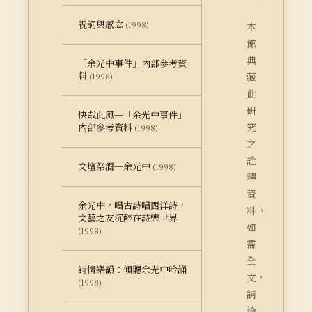
祝詞與感念
(1998)
本
館
典
「余光中事件」內部參考資
料
藏
(1998)
此
研
快哉此風─「余光中事件」
究
內部參考資料
(1998)
之
詮
文壇祭酒─余光中
(1998)
釋
資
余光中，唱古詩唱西洋詩，
料。
文藝之友沉醉在詩樂世界
如
(1998)
需
全
詩情樂韻：傾聽余光中吟誦
文，
(1998)
請
洽