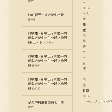
(1998)
－
2014
－大
詩的春天，從余光中出發
陸
(1998)
類
型
打噴嚏，卻噴出了彩霞─兼
余
記與余光中先生一段文學因
學
緣(上、下)
(1998)
研
究
打噴嚏，卻噴出了彩霞─兼
－
記與余光中先生一段文學因
書
緣
(1998)
序
－
打噴嚏，卻噴出了彩霞─兼
他
記與余光中先生一段文學因
述
緣
(2008)
日期
2014
nsysu_yu_lit_theys_00
余光中與港都濃情化不開
(1998)