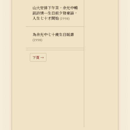
山大安排下午茶，余光中暢
談詩情─生日前夕發豪語，
人生七十才開始
(1998)
為余光中七十歲生日暖壽
(1998)
下頁 →