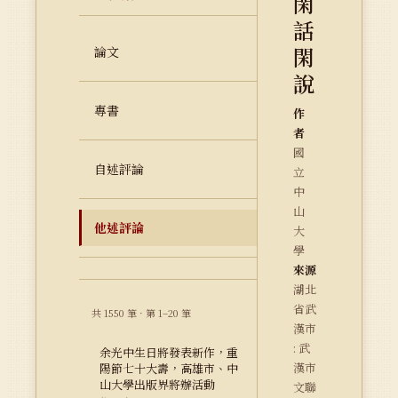
閑
話
閑
論文
說
專書
作
者
國
自述評論
立
中
山
他述評論
大
學
來源
湖北
省武
共 1550 筆 · 第 1–20 筆
漢市
: 武
余光中生日將發表新作，重
漢市
陽節七十大壽，高雄市、中
山大學出版界將辦活動
文聯