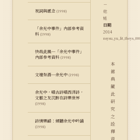
－
祝詞與感念
他
(1998)
述
日期
「余光中事件」內部參考資
2014
料
(1998)
nsysu_yu_lit_theys_00
快哉此風─「余光中事件」
內部參考資料
(1998)
本
館
文壇祭酒─余光中
(1998)
典
藏
余光中，唱古詩唱西洋詩，
此
文藝之友沉醉在詩樂世界
研
(1998)
究
之
詩情樂韻：傾聽余光中吟誦
詮
(1998)
釋
資