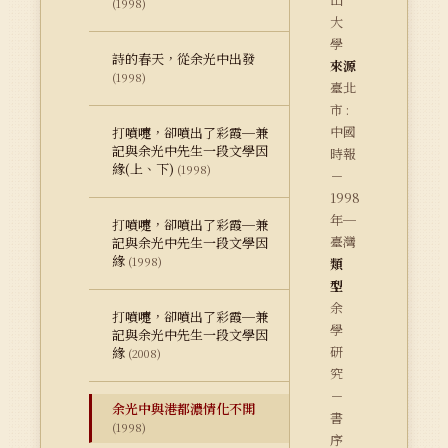
(1998)
大
學
詩的春天，從余光中出發
來源
(1998)
臺北
市 :
中國
打噴嚏，卻噴出了彩霞─兼
記與余光中先生一段文學因
時報
緣(上、下)
(1998)
－
1998
年─
打噴嚏，卻噴出了彩霞─兼
臺灣
記與余光中先生一段文學因
緣
(1998)
類
型
余
打噴嚏，卻噴出了彩霞─兼
學
記與余光中先生一段文學因
研
緣
(2008)
究
－
余光中與港都濃情化不開
書
(1998)
序