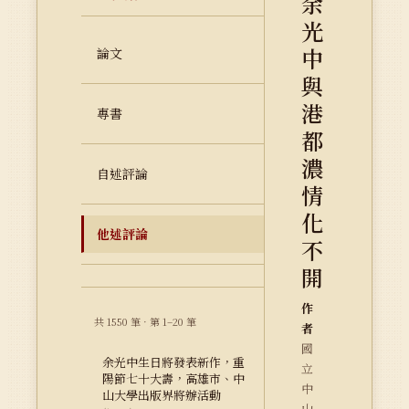
余
光
中
論文
與
港
專書
都
濃
自述評論
情
化
他述評論
不
開
作
共 1550 筆 · 第 1–20 筆
者
國
余光中生日將發表新作，重
立
陽節七十大壽，高雄市、中
中
山大學出版界將辦活動
山