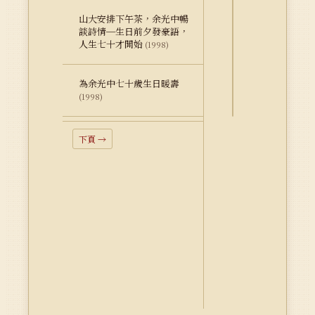
山大安排下午茶，余光中暢
詮
談詩情─生日前夕發豪語，
釋
人生七十才開始
(1998)
資
料
為余光中七十歲生日暖壽
Dublin
(1998)
Core
下頁 →