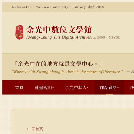
National Sun Yat-sen University · Library
·
建館 2008
余光中數位文學館
Kwang-Chung Yu's Digital Archives
est. 2008 · NSYSU
「余光中在的地方就是文學中心。」
— 
"Wherever Yu Kwang-chung is, there is the centre of literature."
首頁
計畫說明
余光中其人
作品資料
▾
▾
▾
← 回首頁