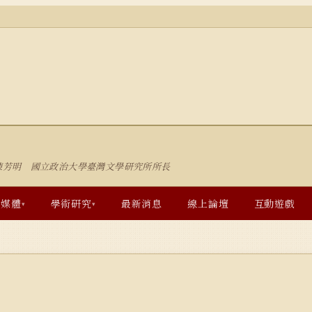
陳芳明 國立政治大學臺灣文學研究所所長
多媒體
學術研究
最新消息
線上論壇
互動遊戲
▾
▾