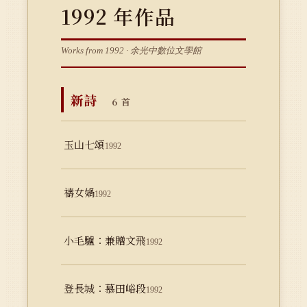
1992 年作品
Works from 1992 · 余光中數位文學館
新詩
6 首
玉山七頌
1992
禱女媧
1992
小毛驢：兼贈文飛
1992
登長城：慕田峪段
1992