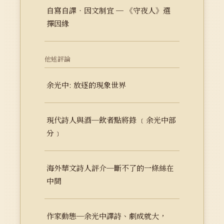
自寫自譯‧因文制宜 ─ 《守夜人》選
擇因緣
他述評論
余光中: 放逐的現象世界
現代詩人與酒─飲者點將錄 ﹝余光中部
分﹞
海外華文詩人評介─斷不了的一條絲在
中間
作家動態─余光中譯詩、劇成就大，