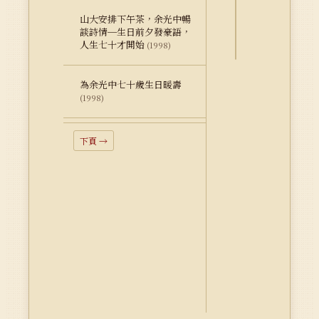
料
山大安排下午茶，余光中暢
Dublin
談詩情─生日前夕發豪語，
人生七十才開始
Core
(1998)
為余光中七十歲生日暖壽
(1998)
下頁 →