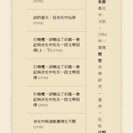
(1998)
來源
臺北
市 :
詩的春天，從余光中出發
文訊
(1998)
－
1986
打噴嚏，卻噴出了彩霞─兼
年─
記與余光中先生一段文學因
臺灣
緣(上、下)
(1998)
類
型
打噴嚏，卻噴出了彩霞─兼
余
記與余光中先生一段文學因
學
緣
(1998)
研
究
－
打噴嚏，卻噴出了彩霞─兼
記與余光中先生一段文學因
書
緣
(2008)
序
－
他
余光中與港都濃情化不開
述
(1998)
日期