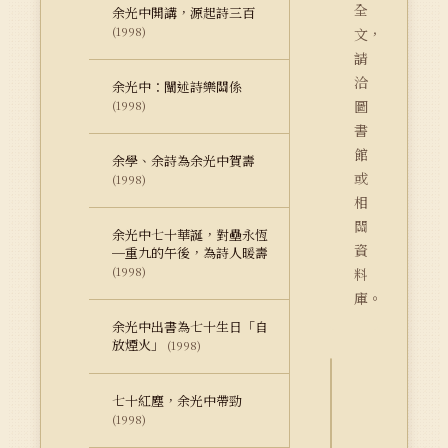
全
余光中開講，源起詩三百
(1998)
文，
請
洽
余光中：闡述詩樂關係
圖
(1998)
書
館
余學、余詩為余光中賀壽
或
(1998)
相
關
余光中七十華誕，對壘永恆
資
─重九的午後，為詩人暖壽
(1998)
料
庫。
余光中出書為七十生日「自
放煙火」
(1998)
七十紅塵，余光中帶勁
詮
(1998)
釋
資