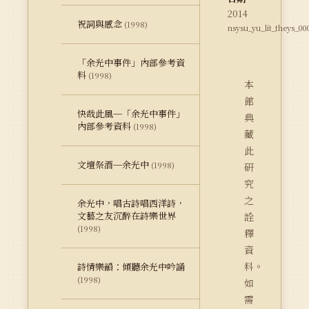
2014
祝詞與感念
(1998)
nsysu_yu_lit_theys_00
「余光中事件」內部參考資
料
(1998)
本
館
快哉此風─「余光中事件」
典
內部參考資料
(1998)
藏
此
文壇祭酒─余光中
(1998)
研
究
之
余光中，唱古詩唱西洋詩，
文藝之友沉醉在詩樂世界
詮
(1998)
釋
資
料。
詩情樂韻：傾聽余光中吟誦
(1998)
如
需