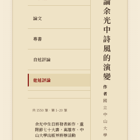
論
余
光
論文
中
詩
專書
風
的
自述評論
演
變
他述評論
作
者
國
立
共 1550 筆 · 第 1–20 筆
中
山
余光中生日將發表新作，重
大
陽節七十大壽，高雄市、中
學
山大學出版界將辦活動