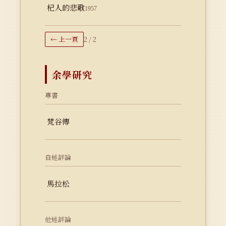
杞人的悲歌
1957
← 上一頁
2 / 2
余學研究
專書
梵谷傳
自述評論
馬拉松
他述評論