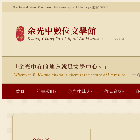
National Sun Yat-sen University · Library
·
建館 2008
余光中數位文學館
Kwang-Chung Yu's Digital Archives
est. 2008 · NSYSU
「余光中在的地方就是文學中心。」
— 
"Wherever Yu Kwang-chung is, there is the centre of literature."
首頁
計畫說明
余光中其人
作品資料
▾
▾
▾