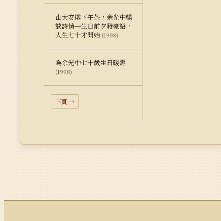
山大安排下午茶，余光中暢
談詩情─生日前夕發豪語，
人生七十才開始
(1998)
為余光中七十歲生日暖壽
(1998)
下頁 →