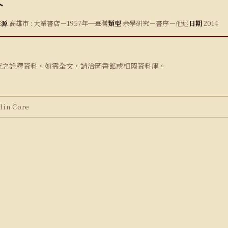
介
來源
高雄市 : 大業書店－1957年─臺灣
類型
余學研究－書序－他述
日期
2014
究之詮釋資料。如需全文，請洽圖書館或相關資料庫。
in Core