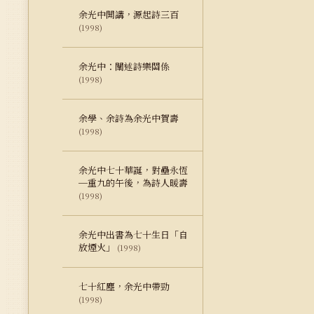
余光中開講，源起詩三百
(1998)
余光中：闡述詩樂關係
(1998)
余學、余詩為余光中賀壽
(1998)
余光中七十華誕，對壘永恆
─重九的午後，為詩人暖壽
(1998)
余光中出書為七十生日「自
放煙火」
(1998)
七十紅塵，余光中帶勁
(1998)