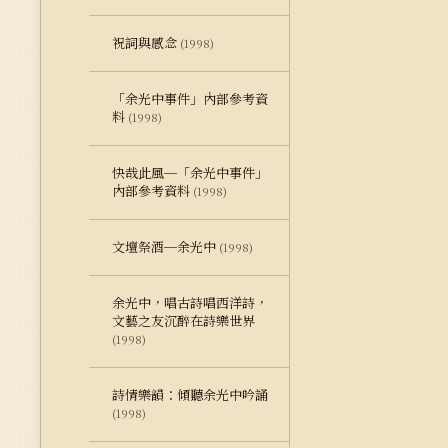
祝詞與感念
(1998)
「余光中事件」內部參考資
料
(1998)
快哉此風─「余光中事件」
內部參考資料
(1998)
文壇祭酒─余光中
(1998)
余光中，唱古詩唱西洋詩，
文藝之友沉醉在詩樂世界
(1998)
詩情樂韻：傾聽余光中吟誦
(1998)