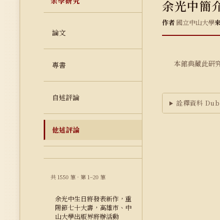
余學研究
余光中簡
作者
國立中山大學
論文
本館典藏此研
專書
自述評論
詮釋資料 Dubl
他述評論
共 1550 筆 · 第 1–20 筆
余光中生日將發表新作，重
陽節七十大壽，高雄市、中
山大學出版界將辦活動