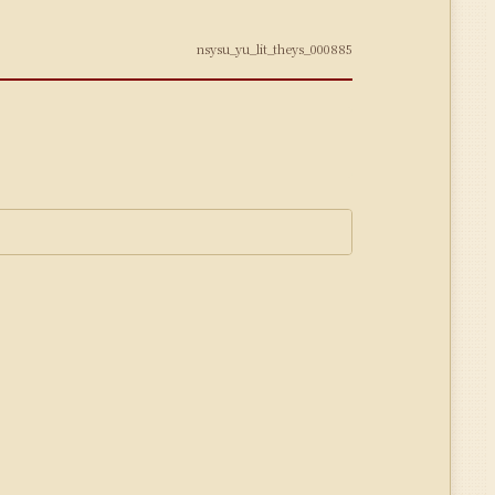
nsysu_yu_lit_theys_000885