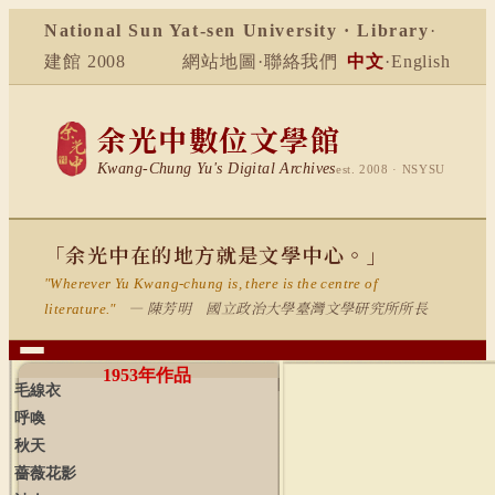
National Sun Yat-sen University · Library
·
建館 2008
網站地圖
·
聯絡我們
中文
·
English
余光中數位文學館
Kwang-Chung Yu's Digital Archives
est. 2008 · NSYSU
「余光中在的地方就是文學中心。」
"Wherever Yu Kwang-chung is, there is the centre of
— 陳芳明 國立政治大學臺灣文學研究所所長
literature."
1953
年作品
毛線衣
呼喚
秋天
薔薇花影