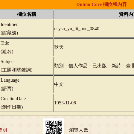
Dublin
Core
欄位和內容
欄位名稱
資料內
Identifier
nsysu_yu_lit_poe_0840
(
館藏號
)
Title
秋天
(
題名
)
Subject
類別：個人作品－已出版－新詩－臺
(
主題和關鍵詞
)
Language
中文
(
語言
)
CreationDate
1953-11-06
(
創作日期
)
聲明
瀏覽人數 :