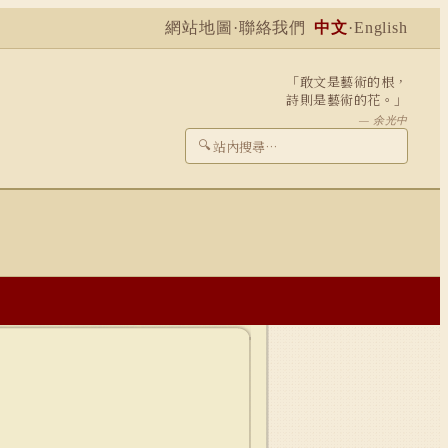
網站地圖
·
聯絡我們
中文
·
English
「敢文是藝術的根，
詩則是藝術的花。」
— 余光中
🔍