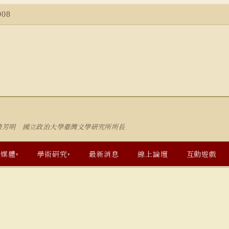
08
陳芳明 國立政治大學臺灣文學研究所所長
多媒體
學術研究
最新消息
線上論壇
互動遊戲
▾
▾