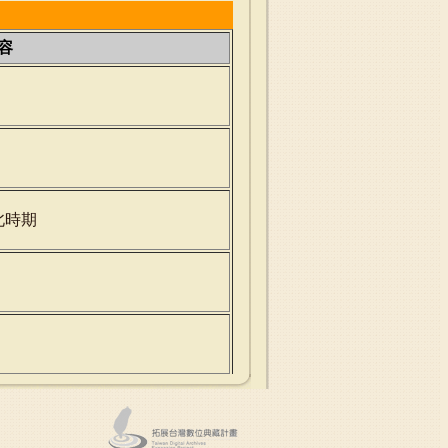
容
北時期