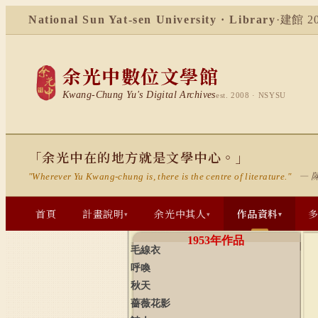
National Sun Yat-sen University · Library
·
建館 20
余光中數位文學館
Kwang-Chung Yu's Digital Archives
est. 2008 · NSYSU
「余光中在的地方就是文學中心。」
— 
"Wherever Yu Kwang-chung is, there is the centre of literature."
首頁
計畫說明
余光中其人
作品資料
▾
▾
▾
1953
年作品
毛線衣
呼喚
秋天
薔薇花影