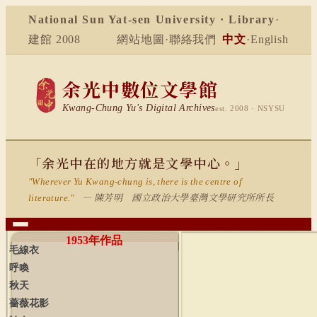
National Sun Yat-sen University · Library
·
建館 2008
網站地圖
·
聯絡我們
中文
·
English
余光中數位文學館
Kwang-Chung Yu's Digital Archives
est. 2008 · NSYSU
「余光中在的地方就是文學中心。」
"Wherever Yu Kwang-chung is, there is the centre of
— 陳芳明 國立政治大學臺灣文學研究所所長
literature."
1953
年作品
毛線衣
呼喚
秋天
薔薇花影