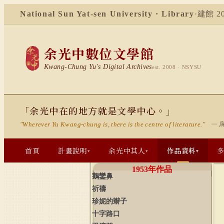
National Sun Yat-sen University · Library
·
建館 20
余光中數位文學館
Kwang-Chung Yu's Digital Archives
est. 2008 · NSYSU
「余光中在的地方就是文學中心。」
— 
"Wherever Yu Kwang-chung is, there is the centre of literature."
首頁
計畫說明
余光中其人
作品資料
▾
▾
▾
1953
年作品
鵝鑾鼻
祈禱
珍妮的辮子
十字路口