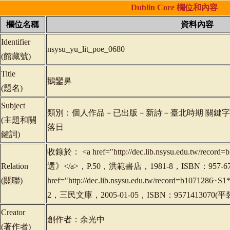
Dublin
Core
欄位和內容
欄位名稱
資料內容
Identifier
nsysu_yu_lit_poe_0680
(
館藏號
)
Title
鵝鑾鼻
(
題名
)
Subject
類別：個人作品－已出版－新詩－臺北時期 關鍵
(
主題和關
落日
鍵詞
)
收錄於： <a href="http://dec.lib.nsysu.edu.tw/rec
Relation
選》</a>，P.50，洪範書店，1981-8，ISBN：957-674
(
關聯
)
href="http://dec.lib.nsysu.edu.tw/record=b107
2，三民文庫，2005-01-05，ISBN：9571413070(平
Creator
創作者：余光中
(
著作者
)