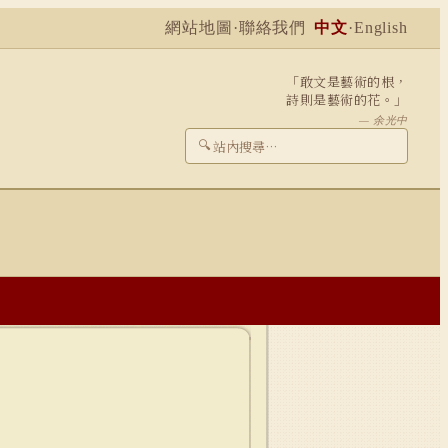
網站地圖
·
聯絡我們
中文
·
English
「敢文是藝術的根，
詩則是藝術的花。」
— 余光中
🔍