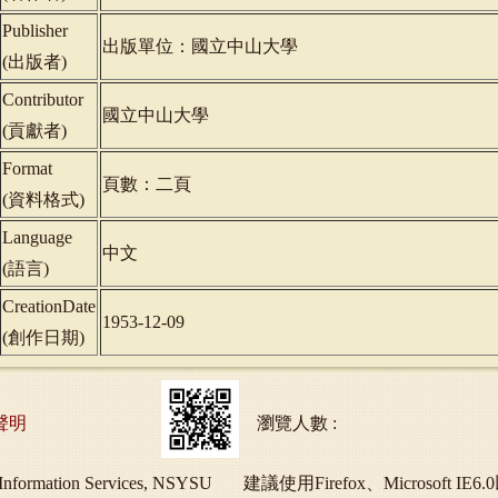
Publisher
出版單位：國立中山大學
(
出版者
)
Contributor
國立中山大學
(
貢獻者
)
Format
頁數：二頁
(
資料格式
)
Language
中文
(
語言
)
CreationDate
1953-12-09
(
創作日期
)
聲明
瀏覽人數 :
ry and Information Services, NSYSU 建議使用Firefox、Micros