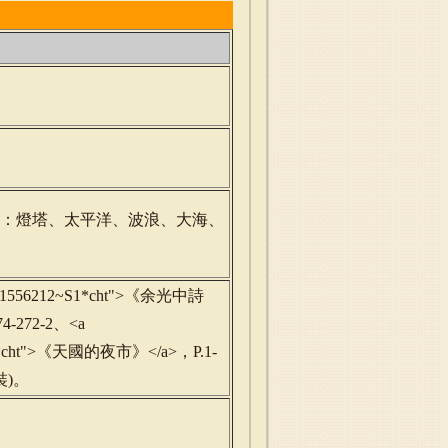
字：燈塔、太平洋、波浪、大海、
ord=b1556212~S1*cht">《余光中詩
-272-2、<a
1286~S1*cht">《天國的夜市》</a>，P.1-
裝)。