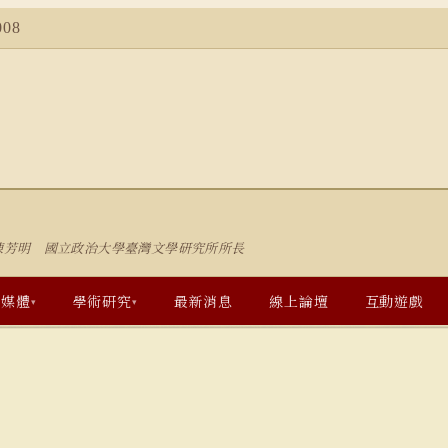
08
陳芳明 國立政治大學臺灣文學研究所所長
多媒體
學術研究
最新消息
線上論壇
互動遊戲
▾
▾