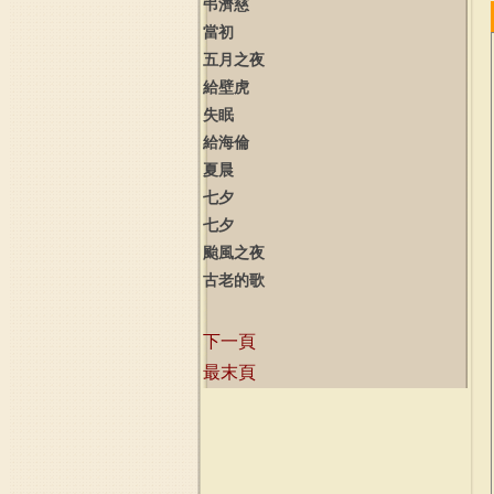
弔濟慈
當初
五月之夜
給壁虎
失眠
給海倫
夏晨
七夕
七夕
颱風之夜
古老的歌
下一頁
最末頁