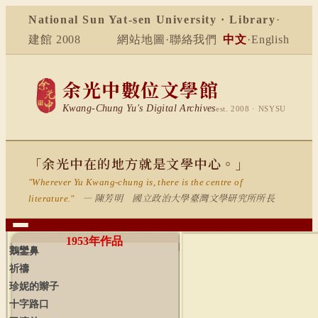
National Sun Yat-sen University · Library
·
建館 2008
網站地圖
·
聯絡我們
中文
·
English
余光中數位文學館
Kwang-Chung Yu's Digital Archives
est. 2008 · NSYSU
「余光中在的地方就是文學中心。」
"Wherever Yu Kwang-chung is, there is the centre of
— 陳芳明 國立政治大學臺灣文學研究所所長
literature."
1953
年作品
鵝鑾鼻
祈禱
珍妮的辮子
十字路口