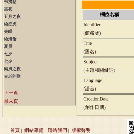
弔濟慈
當初
欄位名稱
五月之夜
給壁虎
Identifier
失眠
(
館藏號
)
給海倫
Title
夏晨
(
題名
)
七夕
七夕
Subject
颱風之夜
(
主題和關鍵詞
)
古老的歌
Language
(
語言
)
下一頁
CreationDate
最末頁
(
創作日期
)
首頁
|
網站導覽
|
聯絡我們
|
版權聲明