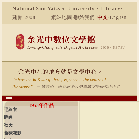
National Sun Yat-sen University · Library
·
建館 2008
網站地圖
·
聯絡我們
中文
·
English
余光中數位文學館
Kwang-Chung Yu's Digital Archives
est. 2008 · NSYSU
「余光中在的地方就是文學中心。」
"Wherever Yu Kwang-chung is, there is the centre of
— 陳芳明 國立政治大學臺灣文學研究所所長
literature."
1953
年作品
毛線衣
呼喚
秋天
薔薇花影