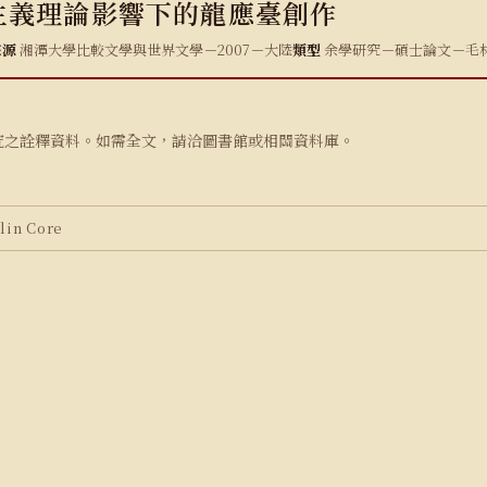
主義理論影響下的龍應臺創作
來源
湘潭大學比較文學與世界文學－2007－大陸
類型
余學研究－碩士論文－毛
究之詮釋資料。如需全文，請洽圖書館或相關資料庫。
in Core