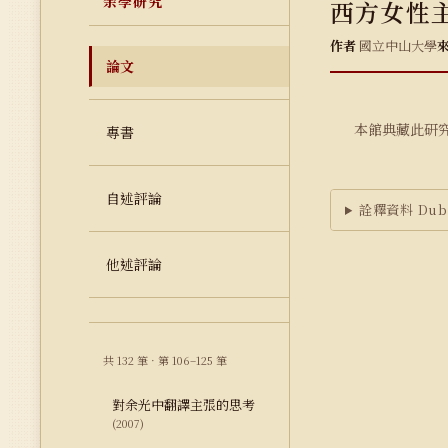
余學研究
西方女性
作者
國立中山大學
論文
本館典藏此研
專書
自述評論
詮釋資料 Dubl
他述評論
共 132 筆 · 第 106–125 筆
對余光中翻譯主張的思考
(2007)