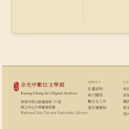
ABOUT
CO
余光中數位文學館
計畫說明
新詩
Kwang-Chung Yu's Digital Archives
執行團隊
評論
數位化工作
翻
高雄市鼓山區蓮海路 70 號
國立中山大學圖書館藏
著作權聲明
影
National Sun Yat-sen University Library
照