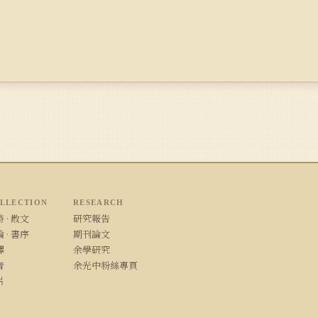
LLECTION
RESEARCH
 · 散文
研究報告
 · 書序
期刊論文
譯
余學研究
音
余光中粉絲專頁
片