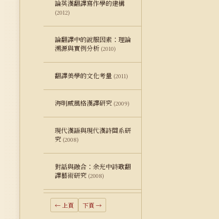
論英漢翻譯寫作學的建構
(2012)
論翻譯中的說服因素：理論
溯源與實例分析
(2010)
翻譯美學的文化考量
(2011)
海明威風格漢譯研究
(2009)
現代漢語與現代漢詩關系研
究
(2008)
對話與融合：余光中詩歌翻
譯藝術研究
(2008)
← 上頁
下頁 →