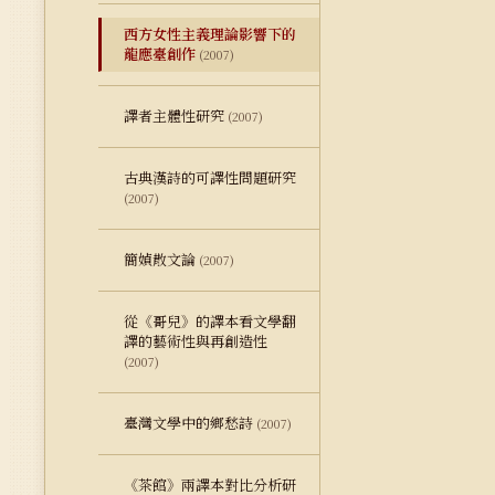
西方女性主義理論影響下的
龍應臺創作
(2007)
譯者主體性研究
(2007)
古典漢詩的可譯性問題研究
(2007)
簡媜散文論
(2007)
從《哥兒》的譯本看文學翻
譯的藝術性與再創造性
(2007)
臺灣文學中的鄉愁詩
(2007)
《茶館》兩譯本對比分析研