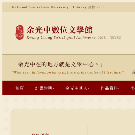
National Sun Yat-sen University · Library
·
建館 2008
余光中數位文學館
Kwang-Chung Yu's Digital Archives
est. 2008 · NSYSU
「余光中在的地方就是文學中心。」
— 
"Wherever Yu Kwang-chung is, there is the centre of literature."
首頁
計畫說明
余光中其人
作品資料
▾
▾
▾