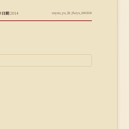
林
日期
2014
nsysu_yu_lit_theys_000108