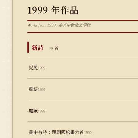
1999 年作品
Works from 1999 · 余光中數位文學館
新詩
9 首
捉兔
1999
雞語
1999
魔鏡
1999
畫中有詩：題劉國松畫六首
1999