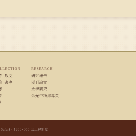
LLECTION
RESEARCH
 · 散文
研究報告
 · 書序
期刊論文
譯
余學研究
音
余光中粉絲專頁
片
/ Safari · 1280×800 以上解析度