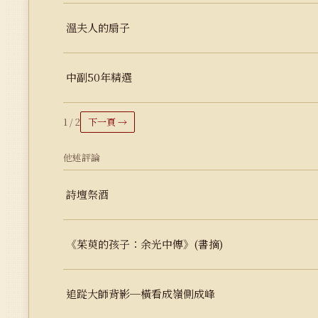
溫夫人的扇子
中副50年精選
1 / 2
下一頁 →
他述評論
詩壇祭酒
《茱萸的孩子：余光中傳》(書摘)
追踨大師背影─橫看成嶺側成峰