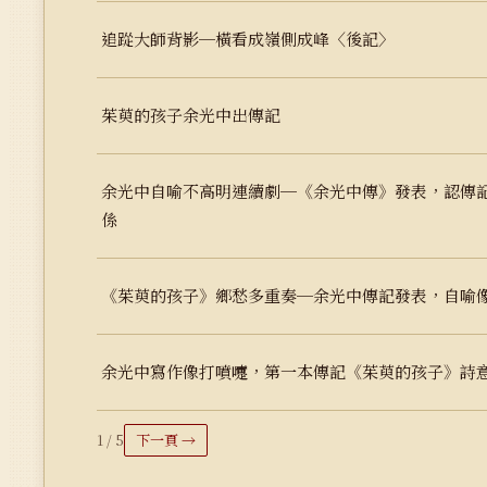
追踨大師背影─橫看成嶺側成峰〈後記〉
茱萸的孩子余光中出傳記
余光中自喻不高明連續劇─《余光中傳》發表，認傳
係
《茱萸的孩子》鄉愁多重奏─余光中傳記發表，自喻
余光中寫作像打噴嚏，第一本傳記《茱萸的孩子》詩
1 / 5
下一頁 →