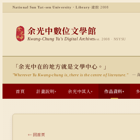
National Sun Yat-sen University · Library
·
建館 2008
余光中數位文學館
Kwang-Chung Yu's Digital Archives
est. 2008 · NSYSU
「余光中在的地方就是文學中心。」
— 
"Wherever Yu Kwang-chung is, there is the centre of literature."
首頁
計畫說明
余光中其人
作品資料
▾
▾
▾
← 回首頁