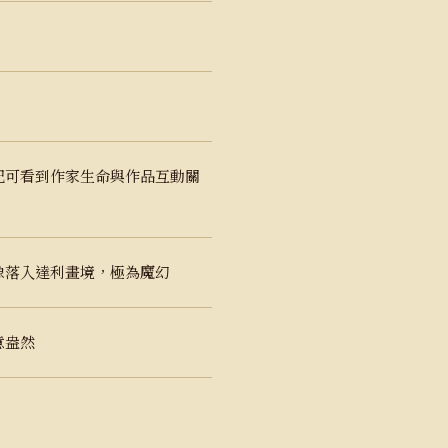
記可看到作家生命與作品互動關
像落入達利畫境，極為魔幻
意盎然