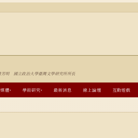
陳芳明 國立政治大學臺灣文學研究所所長
多媒體
學術研究
最新消息
線上論壇
互動遊戲
▾
▾