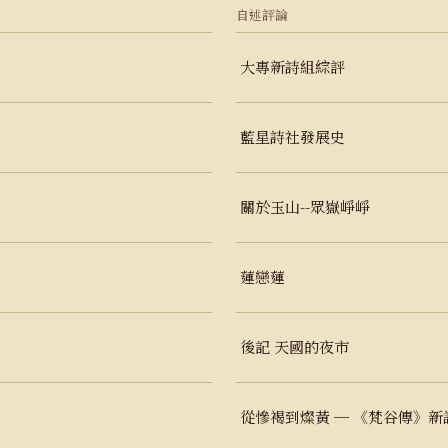
自述評論
大專新詩組綜評
藍星詩社發展史
關於玉山--眾嶽崢崢
蓮戀蓮
後記 天國的夜市
從慘褐到燦黃 ─ 《梵谷傳》