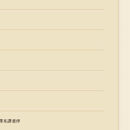
新譯本譯者序