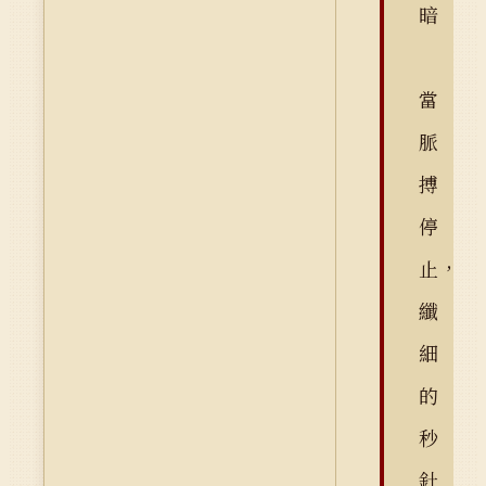
暗
當
脈
搏
停
止，
纖
細
的
秒
針