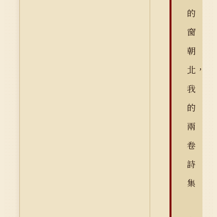
的
窗
朝
北，
我
的
兩
卷
詩
集