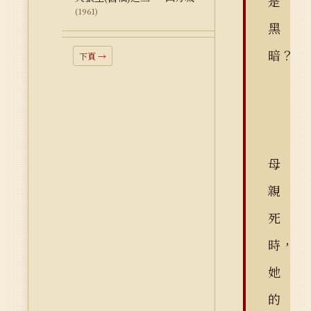
是
(1961)
黑
暗？
下頁 →
母
親
死
時，
她
的