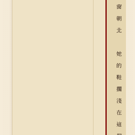
窗
朝
北
她
的
鞋
擱
淺
在
這