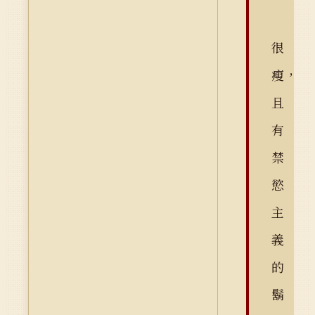
很
瘦，
且
有
禁
慾
主
義
的
鬍