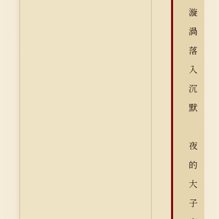
漩
渦
落
入
沉
默
夜
的
大
子