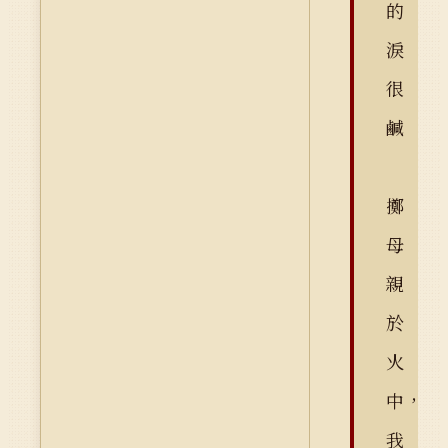
的
淚
很
鹹
擲
母
親
於
火
中，
我