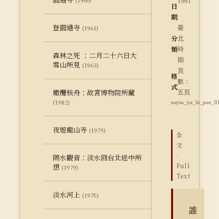
(1960)
1961
日
期
登圓通寺
(1961)
臺
分
北
類
時
森林之死 ：二月二十六日大
期
雪山所見
(1963)
頁
格
數：
式
橄欖核舟：故宮博物院所藏
五頁
(1982)
nsysu_yu_lit_poe_0
夜遊龍山寺
(1979)
全
文
·
隔水觀音：淡水回台北途中所
Full
想
(1979)
Text
淡水河上
(1975)
誰