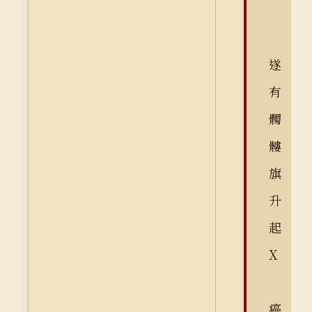
遂
有
髑
髏
旗
升
起
X
癌