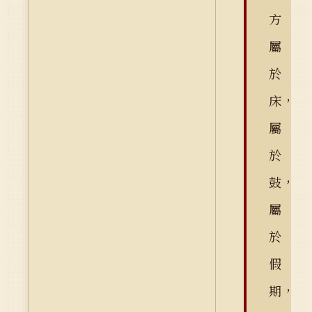
方
屬
於
床，
屬
於
鼓，
屬
於
假
期，