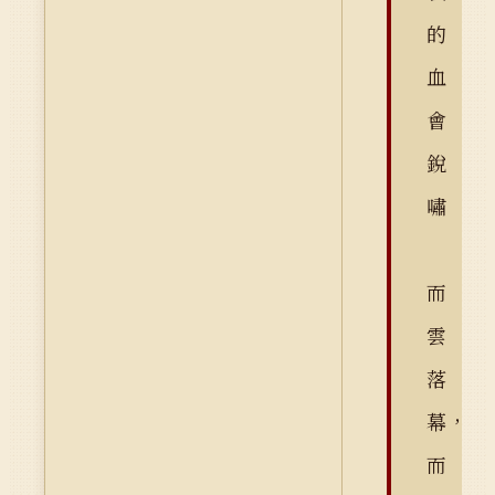
的
血
會
銳
嘯
而
雲
落
幕，
而