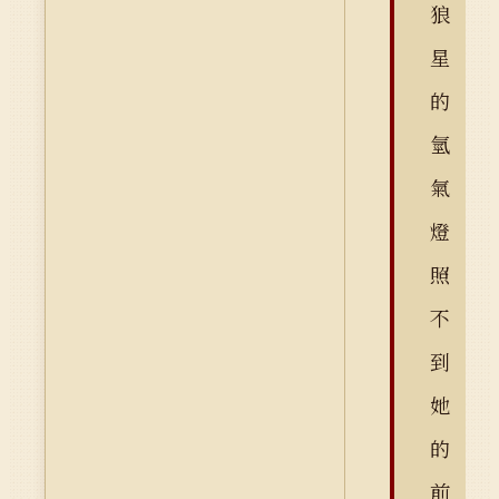
狼
星
的
氫
氣
燈
照
不
到
她
的
前