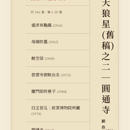
天
狼
共 346 筆 · 第 1–20 筆
星
遠洋有颱風
(1961)
(舊
母親的墓
稿)
(1967)
之
航空信
(1969)
二
─
慈雲寺俯眺台北
(1972)
圓
廈門街的巷子
(1980)
通
寺
白玉苦瓜：故宮博物院所藏
(1974)
創
作
圓通寺