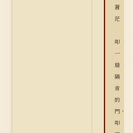
蒼
茫
叩
一
扇
隔
音
的
門，
叩