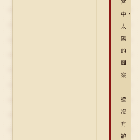
宮
中，
太
陽
的
圖
案
還
沒
有
雛