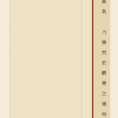
重
負
乃
愴
然
於
臍
帶
之
通
向