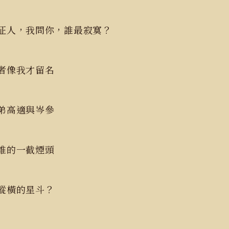
征人，我問你，誰最寂寞？
飲者像我才留名
酒弟高適與岑參
亮誰的一截煙頭
對縱橫的星斗？