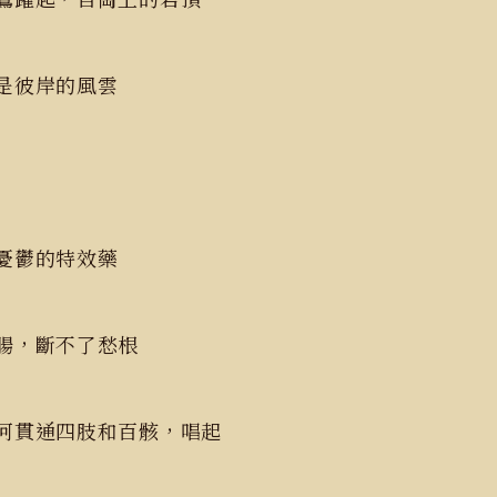
就是彼岸的風雲
是憂鬱的特效藥
腸，斷不了愁根
河貫通四肢和百骸，唱起