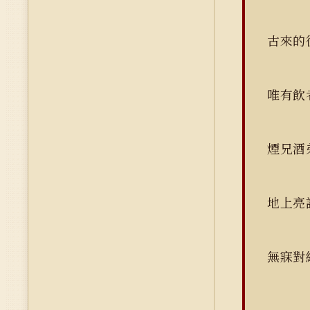
古來的
唯有
煙兄
地上
無寐