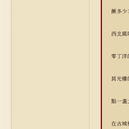
蘸多少
西北
零丁洋
莒光樓
點一盞
在古城