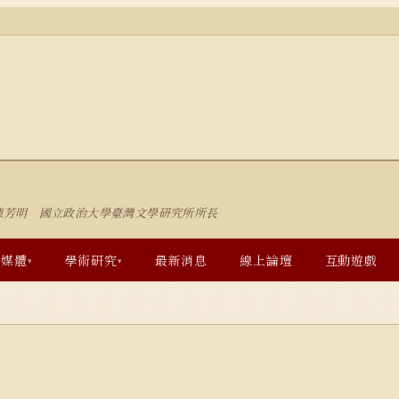
陳芳明 國立政治大學臺灣文學研究所所長
多媒體
學術研究
最新消息
線上論壇
互動遊戲
▾
▾