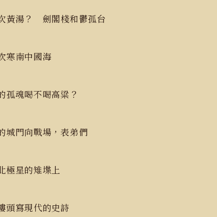
次黃湯？ 劍閣棧和鬱孤台
風吹寒南中國海
的孤魂喝不喝高粱？
的城門向戰場，表弟們
北極星的雉堞上
樓頭寫現代的史詩