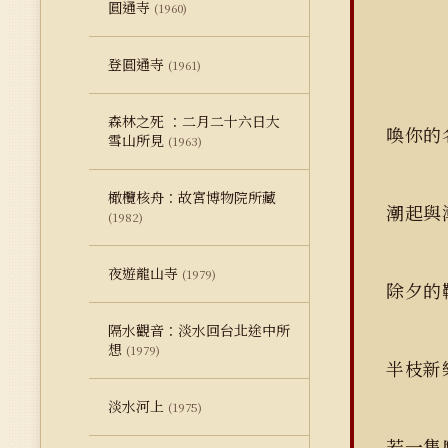
圓通寺
(1960)
登圓通寺
(1961)
森林之死 ：二月二十六日大
喚你的
雪山所見
(1963)
橄欖核舟：故宮博物院所藏
潮起
(1982)
夜遊龍山寺
(1979)
除夕的
隔水觀音：淡水回台北途中所
想
(1979)
半枝
淡水河上
(1975)
若一隻