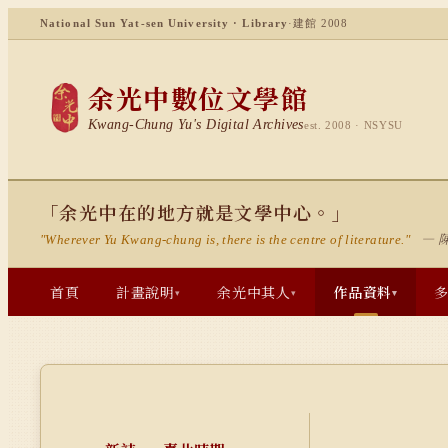
National Sun Yat-sen University · Library
·
建館 2008
余光中數位文學館
Kwang-Chung Yu's Digital Archives
est. 2008 · NSYSU
「余光中在的地方就是文學中心。」
— 
"Wherever Yu Kwang-chung is, there is the centre of literature."
首頁
計畫說明
余光中其人
作品資料
▾
▾
▾