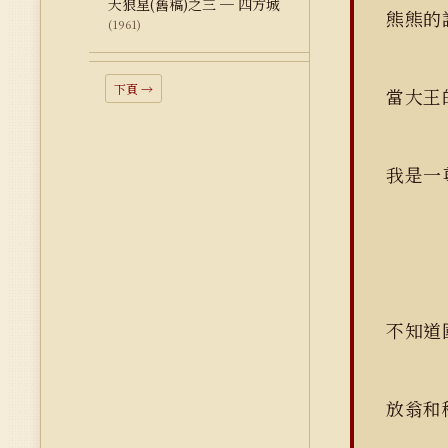
天狼星(舊稿)之三 ─ 四方城
熊熊的
(1961)
下頁 →
當大王
我是一
不知道
放翁