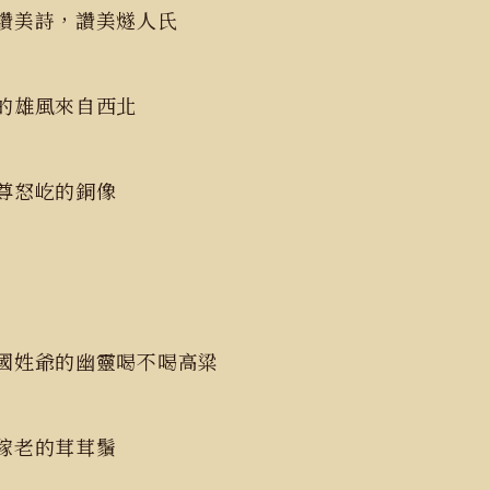
讚美詩，讚美燧人氏
的雄風來自西北
尊怒屹的銅像
國姓爺的幽靈喝不喝高粱
和稼老的茸茸鬚