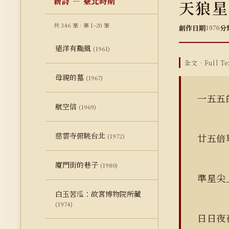
新詩 — 臺北時期
天狼星
共 346 筆 · 第 1–20 筆
創作日期
分
1976
遠洋有颱風
(1961)
全文 · Full Te
母親的墓
(1967)
一五五
航空信
(1969)
慈雲寺俯眺台北
廿五倍
(1972)
廈門街的巷子
(1980)
準星尖
白玉苦瓜：故宮博物院所藏
(1974)
日日夜