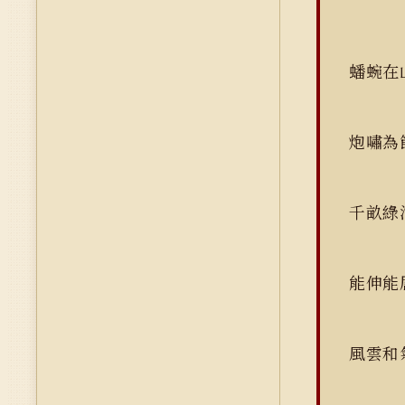
蟠蜿在
炮嘯為
千畝綠
能伸能
風雲和