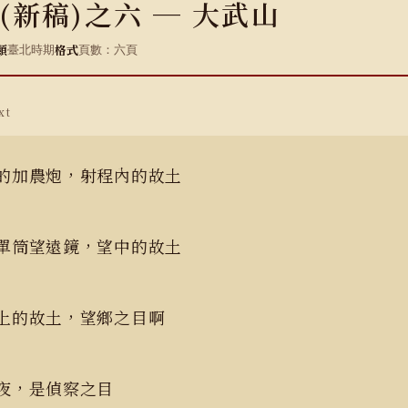
(新稿)之六 ─ 大武山
類
格式
臺北時期
頁數：六頁
xt
的加農炮，射程內的故土
單筒望遠鏡，望中的故土
上的故土，望鄉之目啊
夜，是偵察之目