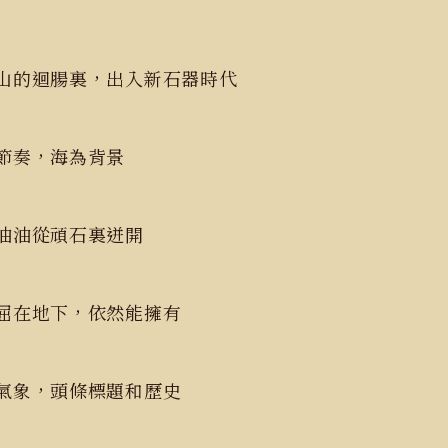
山的迴腸裏，出入新石器時代
節奏，海為背景
油油從頑石裏迸開
屈在地下，依然能擁有
氣象，頭條標題和歷史