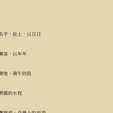
名字，故土，以日日
與潮落，以年年
鞭炮，端午的鼓
新樂園的水程
鷹躍起，自崗上的岩頂