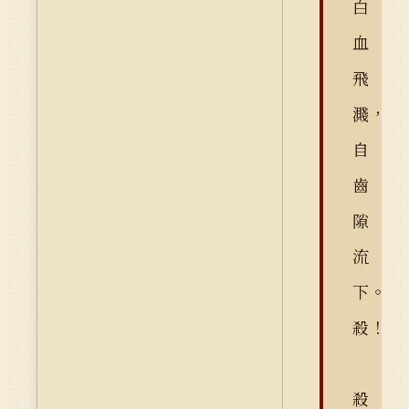
白
血
飛
濺，
自
齒
隙
流
下。
殺！
殺