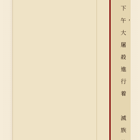
下
午，
大
屠
殺
進
行
着
滅
族