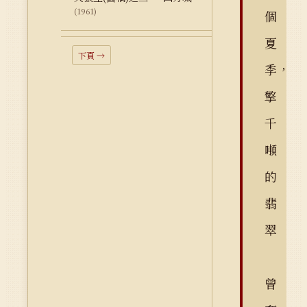
(1961)
個
夏
下頁 →
季，
擎
千
噸
的
翡
翠
曾