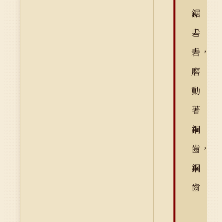
鋸
砉
砉，
磨
動
著
鋼
齒，
鋼
齒