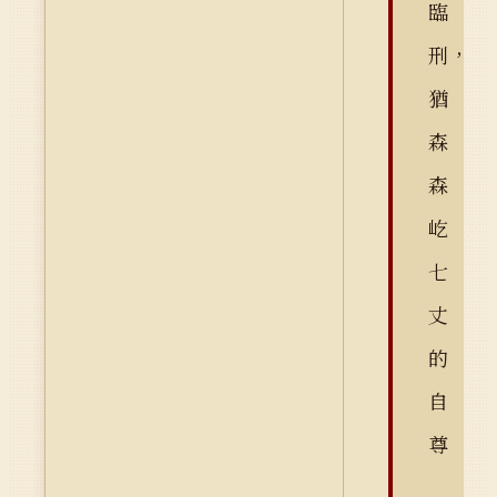
臨
刑，
猶
森
森
屹
七
丈
的
自
尊