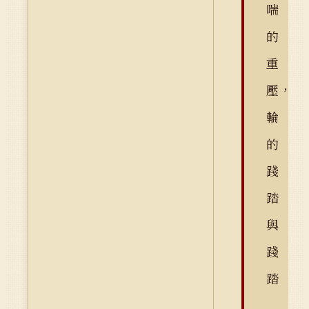
喘
的
重
壓，
輪
的
踐
踏
與
踐
踏