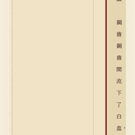
鋼
齒
鋼
齒
間
流
下
了
白
血，