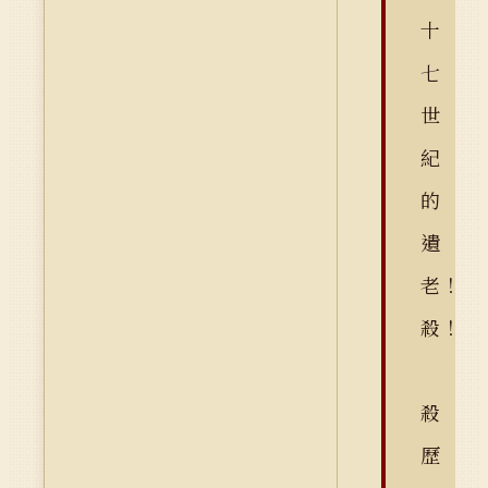
十
七
世
紀
的
遺
老！
殺！
殺
歷