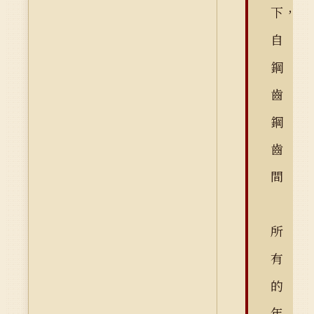
下，
自
鋼
齒
鋼
齒
間
所
有
的
年