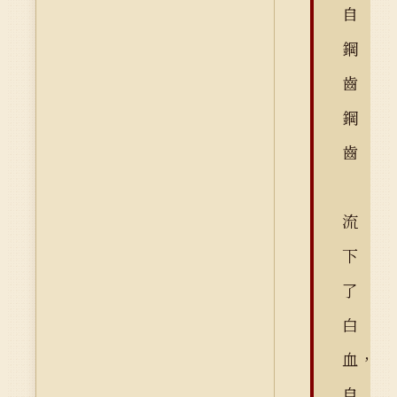
自
鋼
齒
鋼
齒
流
下
了
白
血，
自