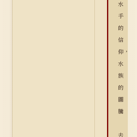
水
手
的
信
仰，
水
族
的
圖
騰
去