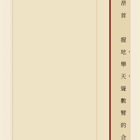
昂
首
握
地，
舉
天，
聳
數
臂
的
合