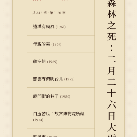
森
林
共 346 筆 · 第 1–20 筆
之
遠洋有颱風
(1961)
死
母親的墓
：
(1967)
二
航空信
(1969)
月
二
慈雲寺俯眺台北
(1972)
十
廈門街的巷子
(1980)
六
日
白玉苦瓜：故宮博物院所藏
(1974)
大
圓通寺