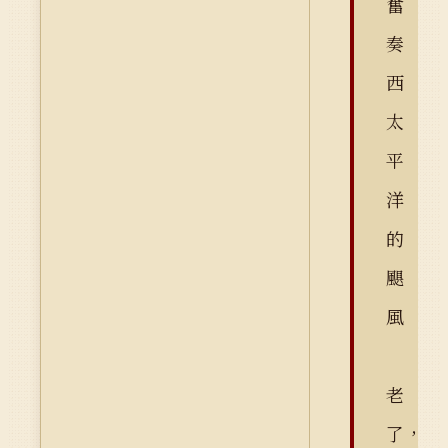
奮
奏
西
太
平
洋
的
颶
風
老
了，