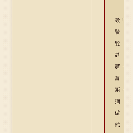
殺！
鬚
髮
蕭
蕭，
當
鉅，
猶
傲
然