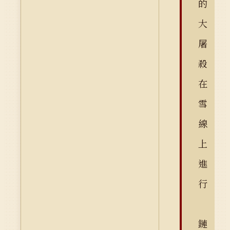
的
大
屠
殺
在
雪
線
上
進
行
鏈