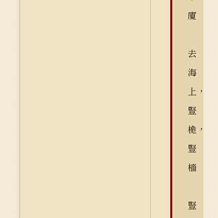
廈
去
海
上，
豎
桅，
豎
檣
豎