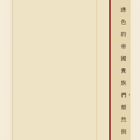
綠
色
的
帝
國
貴
族
們，
頹
然
倒