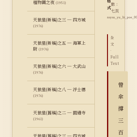
格
植物園之夜
(1951)
數：
式
七頁
nsysu_yu_lit_poe_0
天狼星(新稿)之三 ─ 四方城
(1976)
全
天狼星(新稿)之五 ─ 海軍上
文
尉
(1976)
·
Full
Text
天狼星(新稿)之六 ─ 大武山
(1976)
曾
天狼星(新稿)之八 ─ 浮士德
傘
(1976)
撐
天狼星(舊稿)之二 ─ 圓通寺
(1961)
三
百
天狼星(舊稿)之三 ─ 四方城