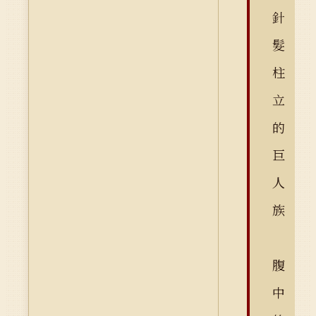
針
髮
柱
立
的
巨
人
族
腹
中