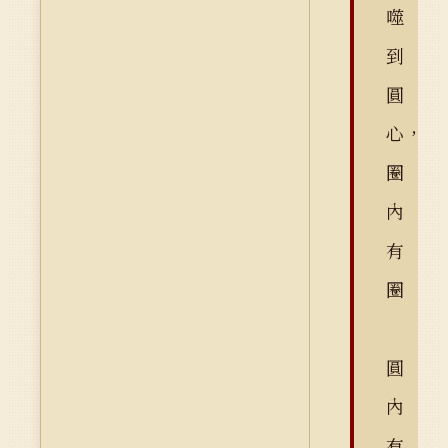
噬
到
圓
心，
圈
內
有
圈
圓
內
有