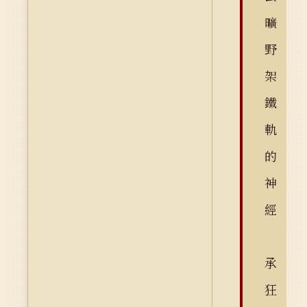
曠
野
架
鐵
軌
的
神
經
承
狂