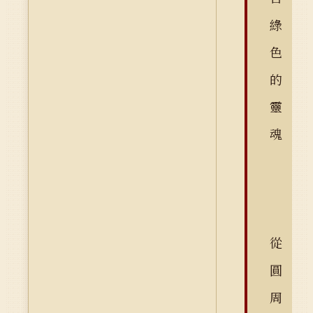
綠
色
的
靈
魂
從
圓
周