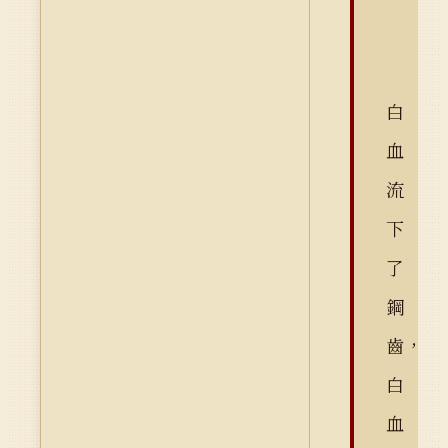
白
血
流
下
了
鋼
齒，
白
血