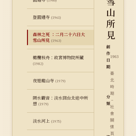
雪
(1960)
山
登圓通寺
(1961)
所
見
森林之死 ：二月二十六日大
雪山所見
(1963)
創
作
橄欖核舟：故宮博物院所藏
1963
日
(1982)
期
臺
夜遊龍山寺
北
(1979)
時
期
分
隔水觀音：淡水回台北途中所
－
想
類
(1979)
社
會
淡水河上
關
(1975)
懷
頁