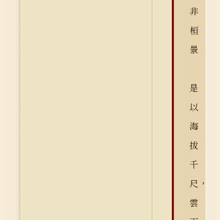
非
桓
景
是
以
海
拔
千
尺，
雲