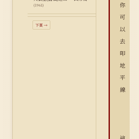
你
(1961)
可
下頁 →
以
去
叩
地
平
線
這