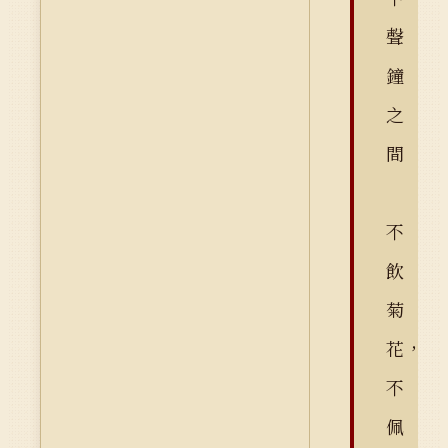
聲
鐘
之
間
不
飲
菊
花，
不
佩