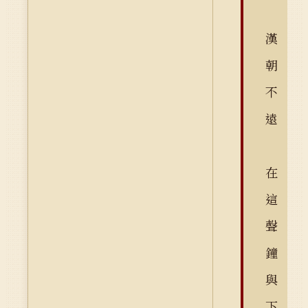
漢
朝
不
遠
在
這
聲
鐘
與
下