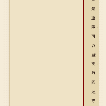
是
重
陽，
可
以
登
高，
登
圓
通
寺