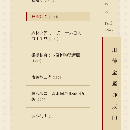
(1960)
全
文
登圓通寺
(1961)
·
Full
Text
森林之死 ：二月二十六日大
雪山所見
(1963)
用
橄欖核舟：故宮博物院所藏
薄
(1982)
金
夜遊龍山寺
(1979)
屬
隔水觀音：淡水回台北途中所
錘
想
(1979)
成
淡水河上
(1975)
的
日