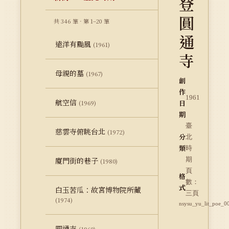
登
圓
共 346 筆 · 第 1–20 筆
通
遠洋有颱風
(1961)
寺
母親的墓
(1967)
創
作
1961
航空信
日
(1969)
期
臺
慈雲寺俯眺台北
(1972)
分
北
類
時
廈門街的巷子
期
(1980)
頁
格
數：
式
白玉苦瓜：故宮博物院所藏
三頁
(1974)
nsysu_yu_lit_poe_0
圓通寺