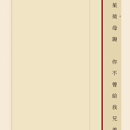
茱
萸，
母
親
你
不
曾
給
我
兄
弟