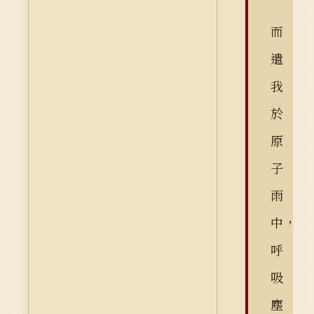
而
遣
我
於
原
子
雨
中，
呼
吸
塵