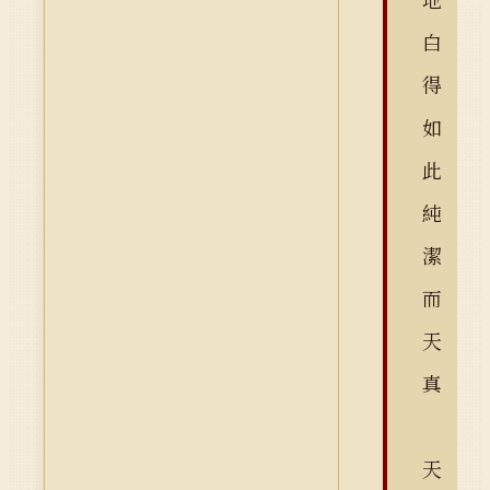
白
得
如
此
純
潔
而
天
真
天