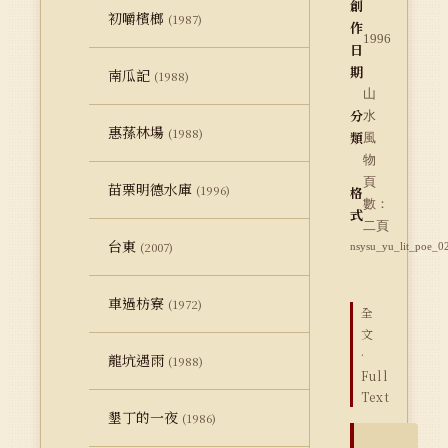
創
初嚼檳榔
(1987)
作
1996
日
期
南瓜記
(1988)
山
分
水
惠蓀林場
(1988)
類
風
物
頁
苗栗明德水庫
(1996)
格
數：
式
二頁
台東
(2007)
nsysu_yu_lit_poe_0
車過枋寮
(1972)
全
文
·
龍坑遇雨
(1988)
Full
Text
墾丁的一夜
(1986)