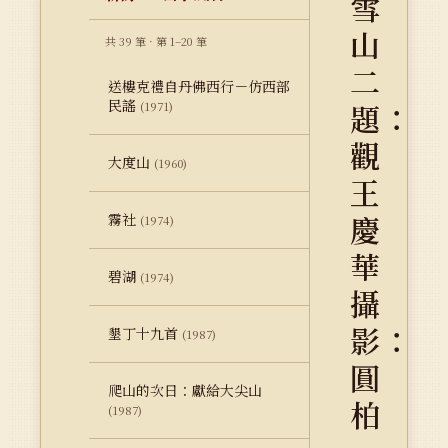
雪
山
共 39 筆 · 第 1–20 筆
二
送樓克禮自丹佛西行－仿西部
民謠
題：
(1971)
觀
大度山
(1960)
王
慶
霧社
(1974)
華
碧湖
(1974)
攝
影：
墾丁十九首
(1987)
圓
爬山的次日：獻給大尖山
柏
(1987)