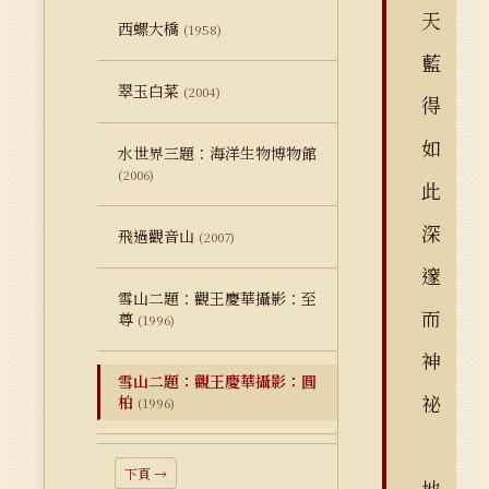
天
西螺大橋
(1958)
藍
翠玉白菜
(2004)
得
如
水世界三題：海洋生物博物館
(2006)
此
深
飛過觀音山
(2007)
邃
雪山二題：觀王慶華攝影：至
而
尊
(1996)
神
雪山二題：觀王慶華攝影：圓
祕
柏
(1996)
下頁 →
地