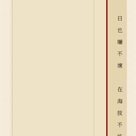
日
也
曬
不
壞
在
海
拔
不