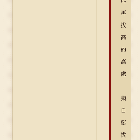
能
再
拔
高
的
高
處
猶
自
挺
拔