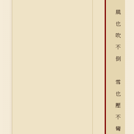
風
也
吹
不
倒
雪
也
壓
不
彎