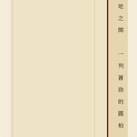
地
之
間
一
列
蒼
勁
的
圓
柏