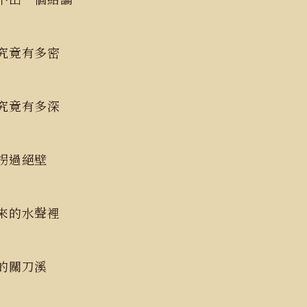
林究竟有多密
啊究竟有多深
一拐過絕壁
突來的水聲裡
路的關刀溪