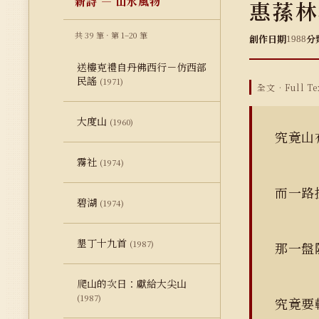
新詩 — 山水風物
惠蓀林
共 39 筆 · 第 1–20 筆
創作日期
分
1988
送樓克禮自丹佛西行－仿西部
民謠
(1971)
全文 · Full Te
大度山
(1960)
究竟山
霧社
(1974)
而一
碧湖
(1974)
墾丁十九首
(1987)
那一
爬山的次日：獻給大尖山
(1987)
究竟