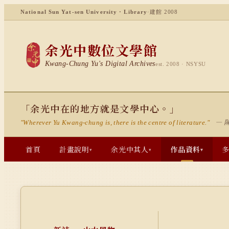
National Sun Yat-sen University · Library
·
建館 2008
余光中數位文學館
Kwang-Chung Yu's Digital Archives
est. 2008 · NSYSU
「余光中在的地方就是文學中心。」
— 
"Wherever Yu Kwang-chung is, there is the centre of literature."
首頁
計畫說明
余光中其人
作品資料
▾
▾
▾