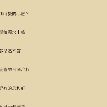
到山嶽的心底？
山頭和濁水山峰
處都昂然不答
疏齒的台灣冷杉
裏所有的鳥和蟬
參不出一個結論