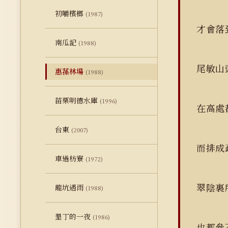
初嚼檳榔
(1987)
才會落
南瓜記
(1988)
尾敏
惠蓀林場
(1988)
苗栗明德水庫
(1996)
在高
台東
(2007)
而排成
車過枋寮
(1972)
翠陰
龍坑遇雨
(1988)
墾丁的一夜
(1986)
也都