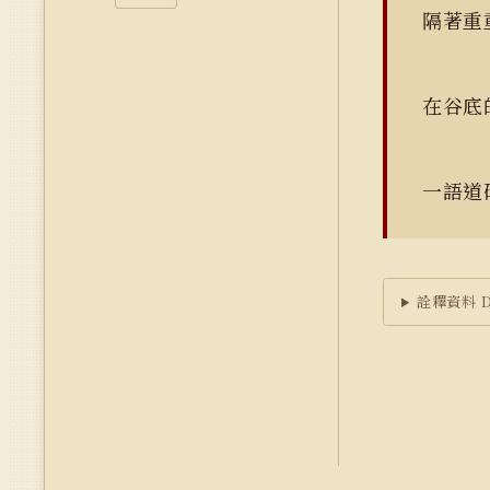
隔著
在谷
一語道
詮釋資料 Du