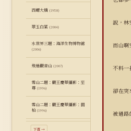
西螺大橋
(1958)
說，
翠玉白菜
(2004)
水世界三題：海洋生物博物館
而山
(2006)
飛過觀音山
(2007)
不料
雪山二題：觀王慶華攝影：至
尊
(1996)
卻在
雪山二題：觀王慶華攝影：圓
柏
(1996)
被過
下頁 →