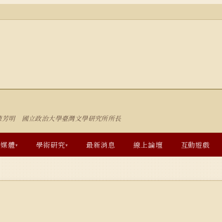
陳芳明 國立政治大學臺灣文學研究所所長
多媒體
學術研究
最新消息
線上論壇
互動遊戲
▾
▾