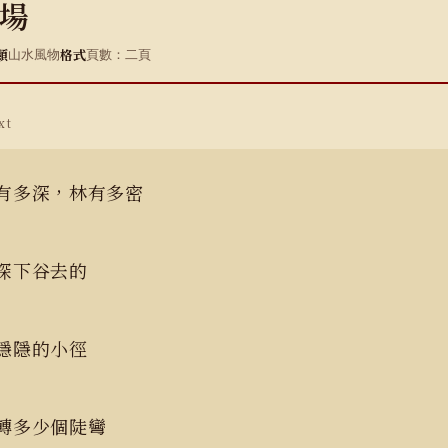
場
類
格式
山水風物
頁數：二頁
xt
有多深，林有多密
路探下谷去的
盤隱隱的小徑
要轉多少個陡彎