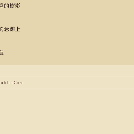
重重的樹影
底的急灘上
破
blin Core