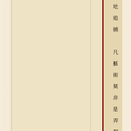
地
追
捕
凡
藝
術
莫
非
是
弄