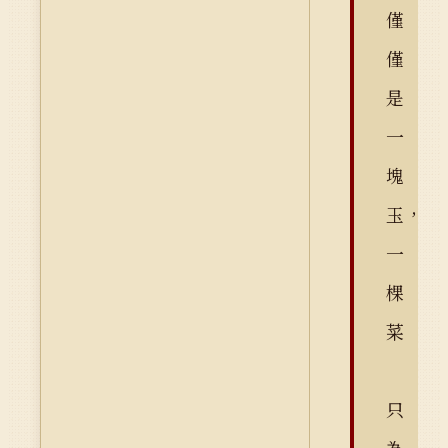
僅
僅
是
一
塊
玉，
一
棵
菜
只