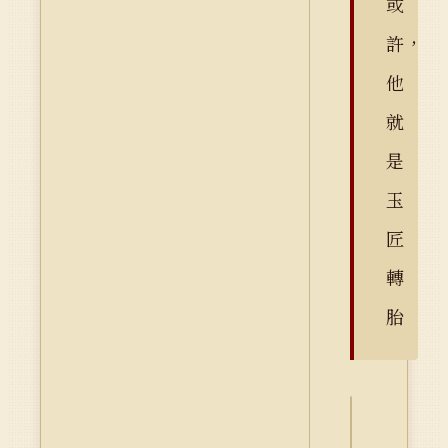
或
許，
他
就
是
玉
匠
轉
胎
詮