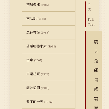
初嚼檳榔
全
(1987)
文
·
南瓜記
(1988)
Full
Text
惠蓀林場
(1988)
前
苗栗明德水庫
(1996)
身
是
台東
(2007)
緬
車過枋寮
(1972)
甸
龍坑遇雨
或
(1988)
雲
墾丁的一夜
(1986)
南