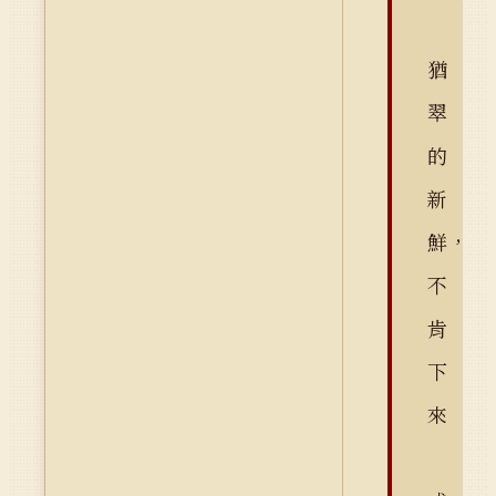
猶
翠
的
新
鮮，
不
肯
下
來