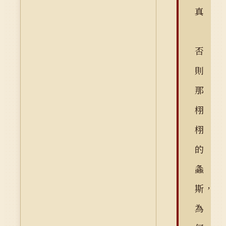
真
否
則
那
栩
栩
的
螽
斯，
為