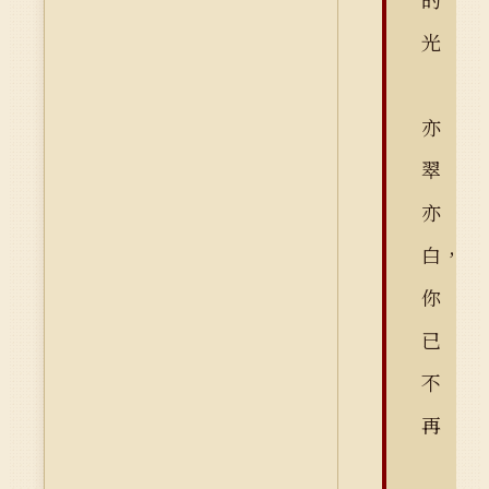
光
亦
翠
亦
白，
你
已
不
再