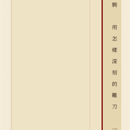
腕
用
怎
樣
深
刻
的
雕
刀
一