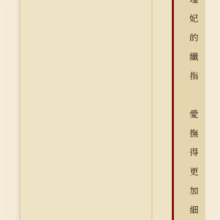
妃
的
纖
指
愛
撫
得
更
加
細