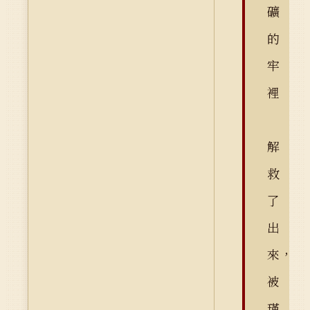
礦
的
牢
裡
解
救
了
出
來，
被
瑾