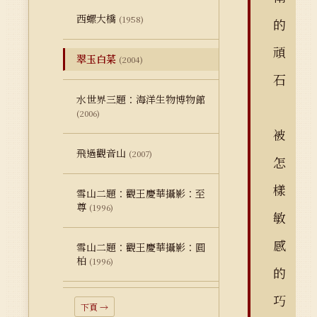
西螺大橋
(1958)
的
頑
翠玉白菜
(2004)
石
水世界三題：海洋生物博物館
(2006)
被
飛過觀音山
(2007)
怎
樣
雪山二題：觀王慶華攝影：至
尊
(1996)
敏
感
雪山二題：觀王慶華攝影：圓
柏
(1996)
的
巧
下頁 →