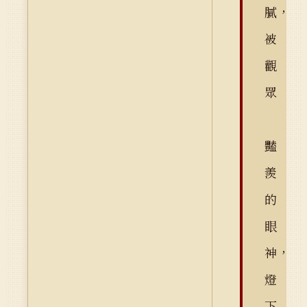
膩，
被
觀
眾
豔
羨
的
眼
神，
燈
下