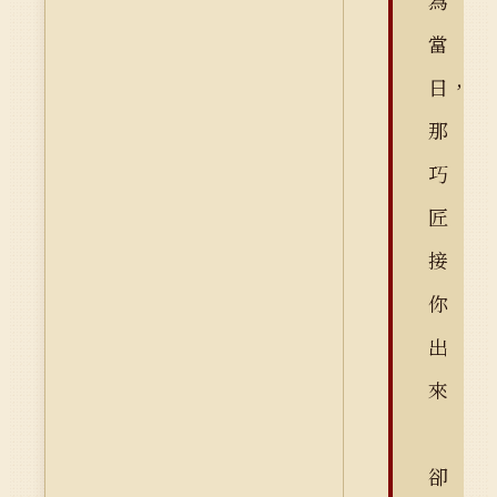
為
當
日，
那
巧
匠
接
你
出
來
卻