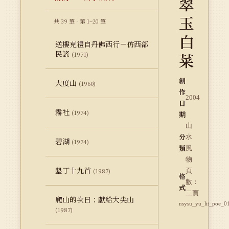
翠
玉
共 39 筆 · 第 1–20 筆
白
送樓克禮自丹佛西行－仿西部
民謠
菜
(1971)
創
大度山
(1960)
作
2004
日
霧社
(1974)
期
山
分
水
碧湖
(1974)
類
風
物
墾丁十九首
(1987)
頁
格
數：
式
二頁
爬山的次日：獻給大尖山
nsysu_yu_lit_poe_0
(1987)