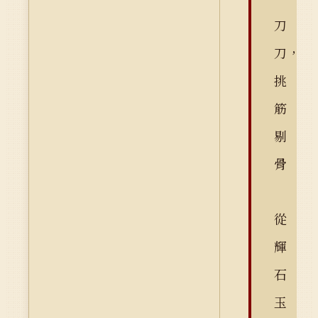
刀
刀，
挑
筋
剔
骨
從
輝
石
玉