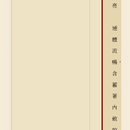
亮
通
體
流
暢，
含
蓄
著
內
斂
的