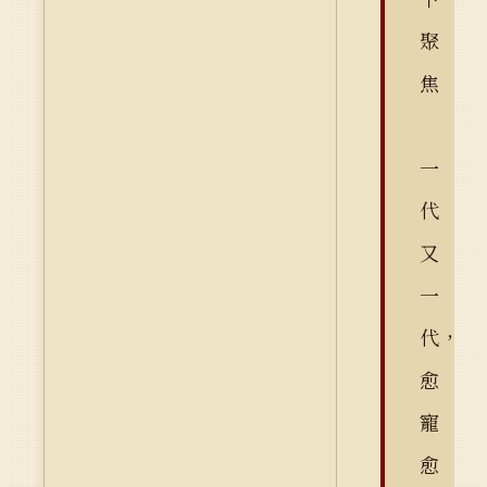
聚
焦
一
代
又
一
代，
愈
寵
愈