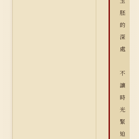
玉
胚
的
深
處
不
讓
時
光
緊
迫