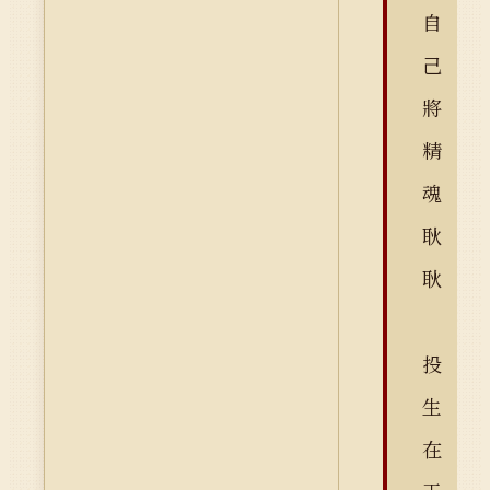
自
己
將
精
魂
耿
耿
投
生
在