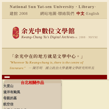
National Sun Yat-sen University · Library
·
建館 2008
網站地圖
·
聯絡我們
中文
·
English
余光中數位文學館
Kwang-Chung Yu's Digital Archives
est. 2008 · NSYSU
「余光中在的地方就是文學中心。」
"Wherever Yu Kwang-chung is, there is the centre of
— 陳芳明 國立政治大學臺灣文學研究所所長
literature."
台北相關作品
大度山
遠洋有颱風
母親的墓
航空信