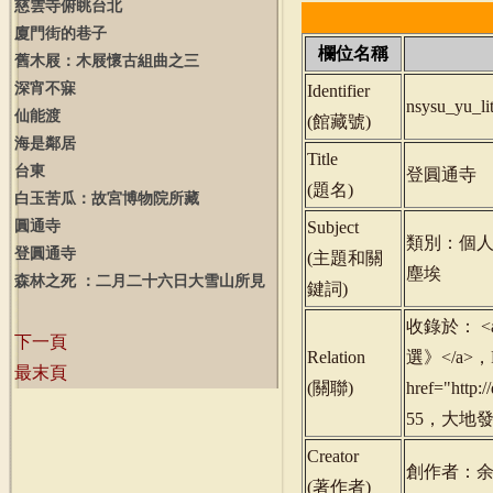
慈雲寺俯眺台北
廈門街的巷子
欄位名稱
舊木屐：木屐懷古組曲之三
深宵不寐
Identifier
nsysu_yu_l
仙能渡
(
館藏號
)
海是鄰居
Title
台東
登圓通寺
(
題名
)
白玉苦瓜：故宮博物院所藏
圓通寺
Subject
類別：個
登圓通寺
(
主題和關
塵埃
森林之死 ：二月二十六日大雪山所見
鍵詞
)
收錄於： <a hr
下一頁
Relation
選》</a>，P
最末頁
(
關聯
)
href="http
55，大地發行
Creator
創作者：
(
著作者
)