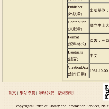
Publisher
出版單位
(
出版者
)
Contributor
國立中山
(
貢獻者
)
Format
頁數：三
(
資料格式
)
Language
中文
(
語言
)
CreationDate
1961-10-00
(
創作日期
)
首頁
|
網站導覽
|
聯絡我們
|
版權聲明
copyright©Office of Library and Information S