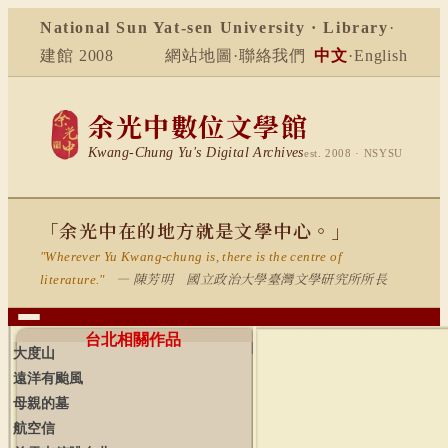
National Sun Yat-sen University · Library
·
建館 2008
網站地圖
·
聯絡我們
中文
·
English
余光中數位文學館
Kwang-Chung Yu's Digital Archives
est. 2008 · NSYSU
「余光中在的地方就是文學中心。」
"Wherever Yu Kwang-chung is, there is the centre of
— 陳芳明 國立政治大學臺灣文學研究所所長
literature."
台北相關作品
大度山
遠洋有颱風
母親的墓
航空信