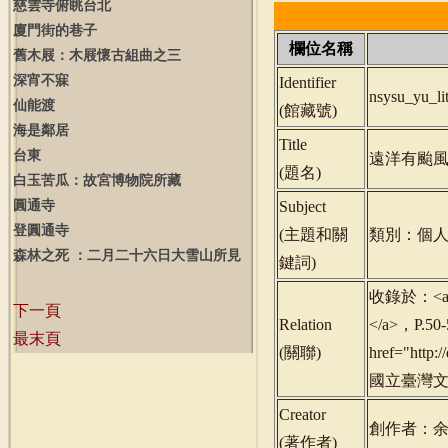
慈雲寺俯眺台北
廈門街的巷子
欄位名稱
舊木屐：木屐懷古組曲之三
深宵不寐
Identifier
nsysu_yu_l
仙能渡
(
館藏號
)
海是鄰居
Title
台東
遠洋有颱
(
題名
)
白玉苦瓜：故宮博物院所藏
圓通寺
Subject
登圓通寺
(
主題和關
類別：個人
森林之死 ：二月二十六日大雪山所見
鍵詞
)
收錄於：<a hr
下一頁
Relation
</a>，P.5
最末頁
(
關聯
)
href="http
國立臺灣文學館
Creator
創作者：
(
著作者
)