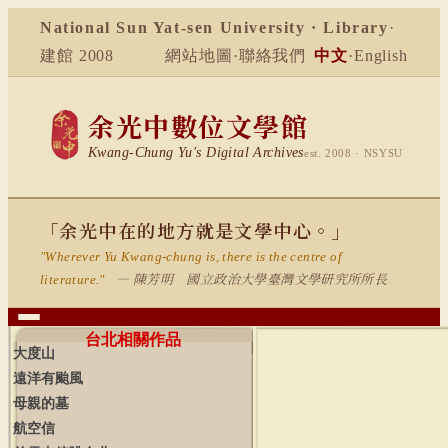
National Sun Yat-sen University · Library
·
建館 2008
網站地圖
·
聯絡我們
中文
·
English
余光中數位文學館
Kwang-Chung Yu's Digital Archives
est. 2008 · NSYSU
「余光中在的地方就是文學中心。」
"Wherever Yu Kwang-chung is, there is the centre of
— 陳芳明 國立政治大學臺灣文學研究所所長
literature."
台北相關作品
大度山
遠洋有颱風
母親的墓
航空信