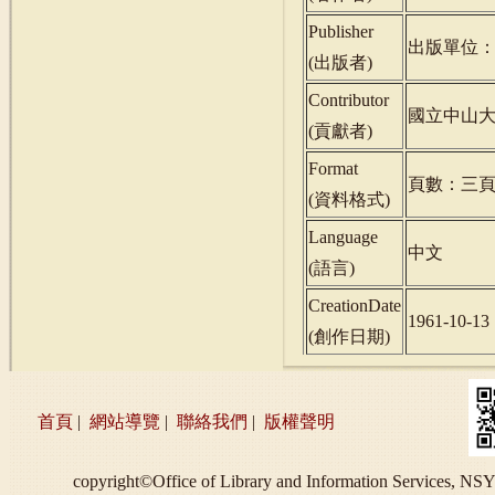
Publisher
出版單位
(
出版者
)
Contributor
國立中山
(
貢獻者
)
Format
頁數：三
(
資料格式
)
Language
中文
(
語言
)
CreationDate
1961-10-13
(
創作日期
)
首頁
|
網站導覽
|
聯絡我們
|
版權聲明
copyright©Office of Library and Information S