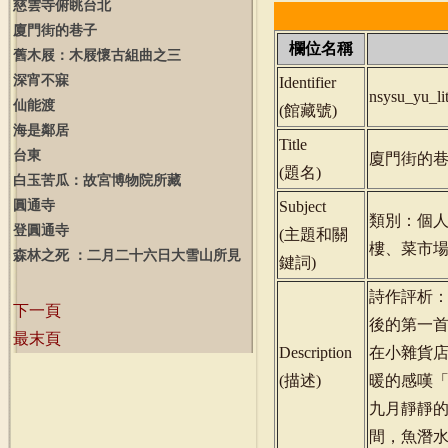
慈雲寺俯眺台北
廈門街的巷子
欄位名稱
舊木屐：木屐懷古組曲之三
深宵不寐
Identifier
nsysu_yu_l
仙能渡
(
館藏號
)
海是鄰居
Title
台東
廈門街的
(
題名
)
白玉苦瓜：故宮博物院所藏
圓通寺
Subject
類別：個
登圓通寺
(
主題和關
樓、菜市
森林之死 ：二月二十六日大雪山所見
鍵詞
)
詩作評析
下一頁
後的第一
最末頁
Description
在小雜貨
(
描述
)
暖的感嘆
九月靜靜
間，魚潛