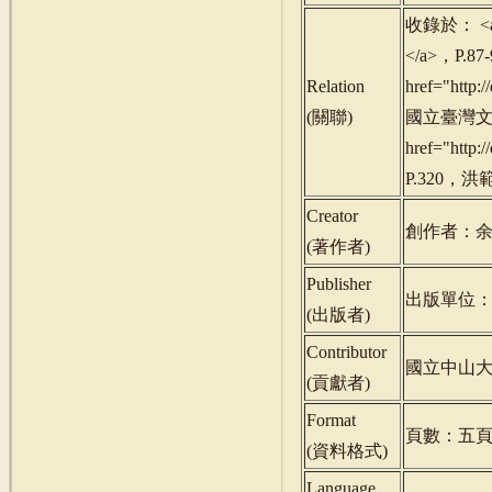
收錄於： <a h
</a>，P.8
Relation
href="http
(
關聯
)
國立臺灣文學館
href="http
P.320，洪
Creator
創作者：
(
著作者
)
Publisher
出版單位
(
出版者
)
Contributor
國立中山
(
貢獻者
)
Format
頁數：五
(
資料格式
)
Language