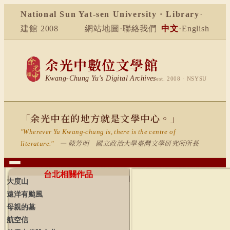
National Sun Yat-sen University · Library
·
建館 2008
網站地圖
·
聯絡我們
中文
·
English
余光中數位文學館
Kwang-Chung Yu's Digital Archives
est. 2008 · NSYSU
「余光中在的地方就是文學中心。」
"Wherever Yu Kwang-chung is, there is the centre of
— 陳芳明 國立政治大學臺灣文學研究所所長
literature."
台北相關作品
大度山
遠洋有颱風
母親的墓
航空信