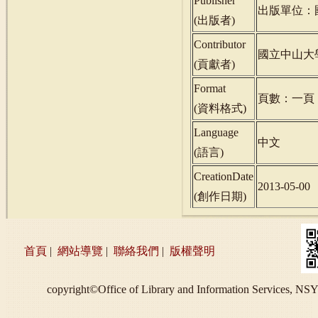
Publisher
出版單位：
(
出版者
)
Contributor
國立中山大
(
貢獻者
)
Format
頁數：一頁
(
資料格式
)
Language
中文
(
語言
)
CreationDate
2013-05-00
(
創作日期
)
首頁
|
網站導覽
|
聯絡我們
|
版權聲明
copyright©Office of Library and Information S