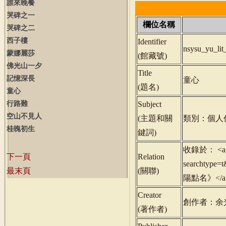
誰來晚餐
哭碑之一
欄位名稱
哭碑之二
西子樓
Identifier
nsysu_yu_li
蒙娜麗莎
(
館藏號
)
佛光山一夕
Title
記憶深長
童心
(
題名
)
童心
行路難
Subject
空山不見人
(
主題和關
類別：個人
桂魄初生
鍵詞
)
收錄於： <a href
下一頁
Relation
searchty
最末頁
(
關聯
)
陽點名》</a>
Creator
創作者：余
(
著作者
)