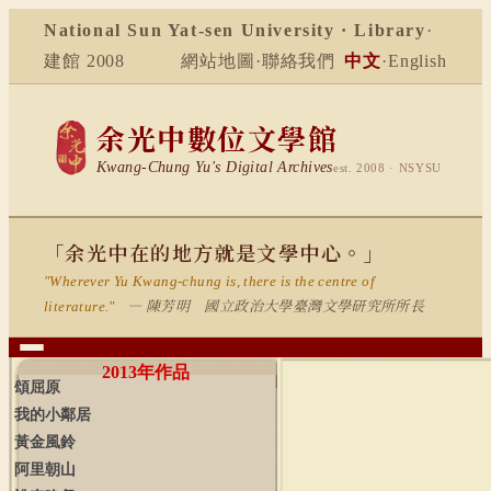
National Sun Yat-sen University · Library
·
建館 2008
網站地圖
·
聯絡我們
中文
·
English
余光中數位文學館
Kwang-Chung Yu's Digital Archives
est. 2008 · NSYSU
「余光中在的地方就是文學中心。」
"Wherever Yu Kwang-chung is, there is the centre of
— 陳芳明 國立政治大學臺灣文學研究所所長
literature."
2013
年作品
頌屈原
我的小鄰居
黃金風鈴
阿里朝山