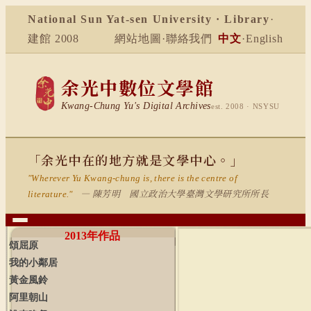
National Sun Yat-sen University · Library
·
建館 2008
網站地圖
·
聯絡我們
中文
·
English
余光中數位文學館
Kwang-Chung Yu's Digital Archives
est. 2008 · NSYSU
「余光中在的地方就是文學中心。」
"Wherever Yu Kwang-chung is, there is the centre of
— 陳芳明 國立政治大學臺灣文學研究所所長
literature."
2013
年作品
頌屈原
我的小鄰居
黃金風鈴
阿里朝山