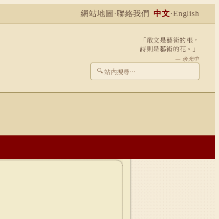
網站地圖
·
聯絡我們
中文
·
English
「敢文是藝術的根，
詩則是藝術的花。」
— 余光中
🔍