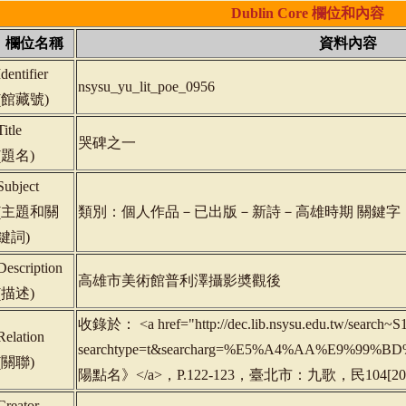
Dublin
Core
欄位和內容
欄位名稱
資料內容
Identifier
nsysu_yu_lit_poe_0956
(
館藏號
)
Title
哭碑之一
(
題名
)
Subject
(
主題和關
類別：個人作品－已出版－新詩－高雄時期 關鍵字
鍵詞
)
Description
高雄市美術館普利澤攝影奬觀後
(
描述
)
收錄於： <a href="http://dec.lib.nsysu.edu.tw/search~S1
Relation
searchtype=t&searcharg=%E5%A4%AA%E9%99
(
關聯
)
陽點名》</a>，P.122-123，臺北市：九歌，民104[2015
Creator