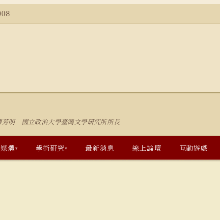
08
陳芳明 國立政治大學臺灣文學研究所所長
多媒體
學術研究
最新消息
線上論壇
互動遊戲
▾
▾