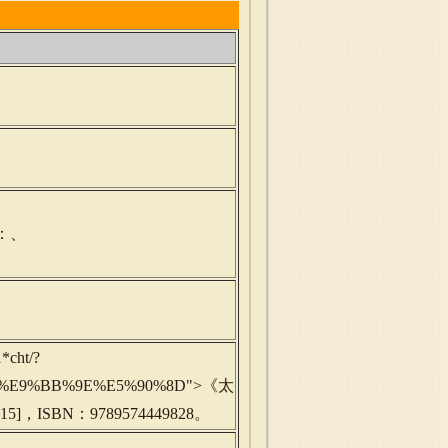
：、
*cht/?
%BD%E9%BB%9E%E5%90%8D">《太
]，ISBN：9789574449828。