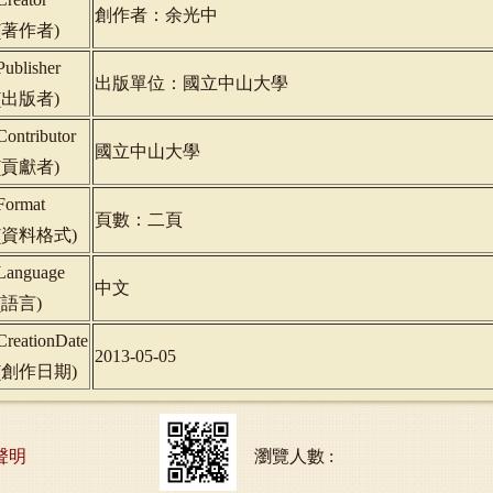
創作者：余光中
(
著作者
)
Publisher
出版單位：國立中山大學
(
出版者
)
Contributor
國立中山大學
(
貢獻者
)
Format
頁數：二頁
(
資料格式
)
Language
中文
(
語言
)
CreationDate
2013-05-05
(
創作日期
)
聲明
瀏覽人數 :