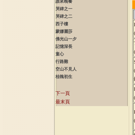
誰來晚餐
哭碑之一
哭碑之二
西子樓
蒙娜麗莎
佛光山一夕
記憶深長
童心
行路難
空山不見人
桂魄初生
下一頁
最末頁