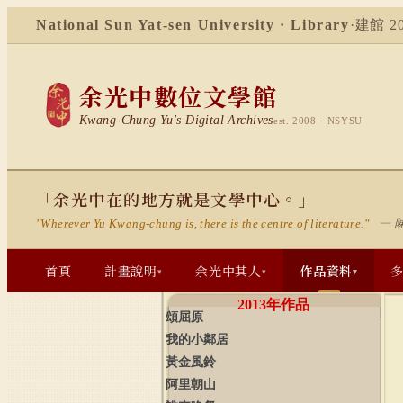
National Sun Yat-sen University · Library
·
建館 20
余光中數位文學館
Kwang-Chung Yu's Digital Archives
est. 2008 · NSYSU
「余光中在的地方就是文學中心。」
— 
"Wherever Yu Kwang-chung is, there is the centre of literature."
首頁
計畫說明
余光中其人
作品資料
▾
▾
▾
2013
年作品
頌屈原
我的小鄰居
黃金風鈴
阿里朝山