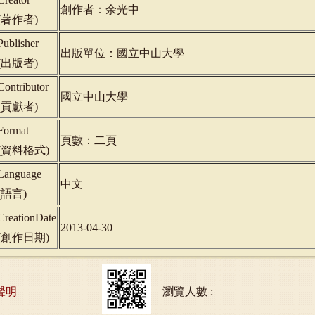
創作者：余光中
(
著作者
)
Publisher
出版單位：國立中山大學
(
出版者
)
Contributor
國立中山大學
(
貢獻者
)
Format
頁數：二頁
(
資料格式
)
Language
中文
(
語言
)
CreationDate
2013-04-30
(
創作日期
)
聲明
瀏覽人數 :