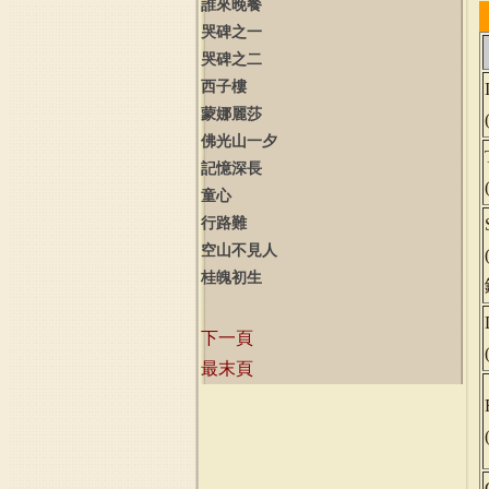
誰來晚餐
哭碑之一
哭碑之二
西子樓
蒙娜麗莎
佛光山一夕
記憶深長
童心
行路難
空山不見人
桂魄初生
下一頁
最末頁