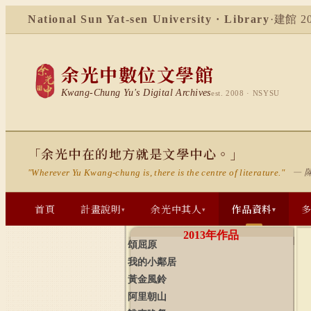
National Sun Yat-sen University · Library
·
建館 20
余光中數位文學館
Kwang-Chung Yu's Digital Archives
est. 2008 · NSYSU
「余光中在的地方就是文學中心。」
— 
"Wherever Yu Kwang-chung is, there is the centre of literature."
首頁
計畫說明
余光中其人
作品資料
▾
▾
▾
2013
年作品
頌屈原
我的小鄰居
黃金風鈴
阿里朝山