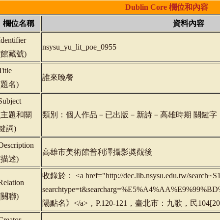
Dublin
Core
欄位和內容
欄位名稱
資料內容
Identifier
nsysu_yu_lit_poe_0955
(
館藏號
)
Title
誰來晚餐
(
題名
)
Subject
(
主題和關
類別：個人作品－已出版－新詩－高雄時期 關鍵字
鍵詞
)
Description
高雄市美術館普利澤攝影奬觀後
(
描述
)
收錄於： <a href="http://dec.lib.nsysu.edu.tw/search~S1
Relation
searchtype=t&searcharg=%E5%A4%AA%E9%99
(
關聯
)
陽點名》</a>，P.120-121，臺北市：九歌，民104[2015
Creator