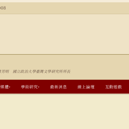
08
陳芳明 國立政治大學臺灣文學研究所所長
多媒體
學術研究
最新消息
線上論壇
互動遊戲
▾
▾