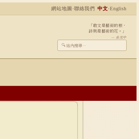
網站地圖
·
聯絡我們
中文
·
English
「敢文是藝術的根，
詩則是藝術的花。」
— 余光中
🔍