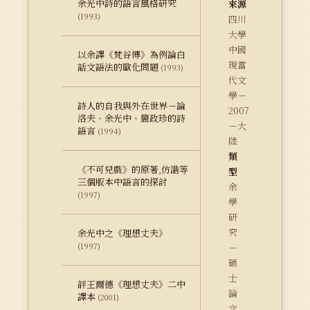
余光中詩的語言風格研究
來源
(1993)
四川
大學
中國
以余譯《梵谷傳》為例論白
現當
話文語法的歐化問題
(1993)
代文
學－
詩人的自我與外在世界－論
2007
洛夫、余光中、簡政珍的詩
－大
語言
(1994)
陸
類
《不可兒戲》的原著,仿諧等
型
三個版本中語言的探討
余
(1997)
學
研
究
余光中之《理想丈夫》
(1997)
－
碩
士
評王爾德《理想丈夫》二中
論
譯本
(2001)
文