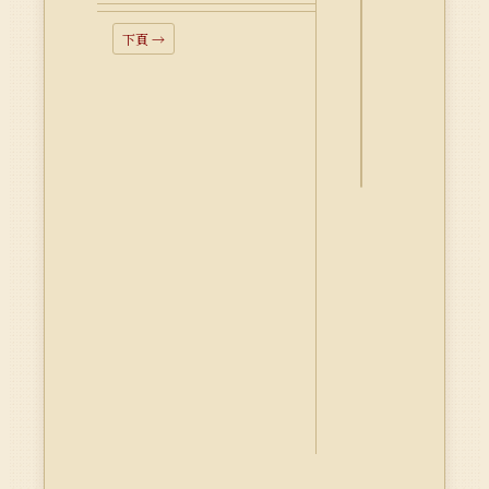
下頁 →
詮
釋
資
料
Dublin
Core