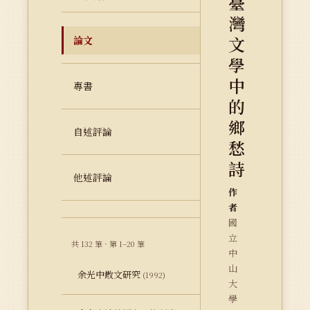
臺
灣
文
論文
學
中
專書
的
鄉
自述評論
愁
詩
他述評論
作
者
國
立
共 132 筆 · 第 1–20 筆
中
山
余光中散文研究
(1992)
大
學