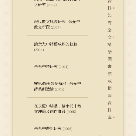
資
之研究
(2004)
料。
如
現代散文風貌研究 : 余光中
需
散文新探
(2004)
全
文，
論余光中詩藝成熟的軌跡
請
(2004)
洽
圖
書
余光中詩研究
(2004)
館
或
靈思遄飛 妙語解頤 : 余光中
相
詩美創造論
(2005)
關
資
在永恆中結晶：論余光中散
料
文理論及創作實踐
(2005)
庫。
余光中遊記研究
(2006)