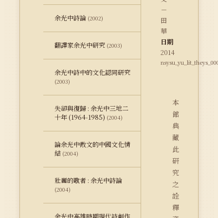
－
余光中詩論
(2002)
田
華
日期
翻譯家余光中研究
(2003)
2014
nsysu_yu_lit_theys_00
余光中詩中的文化認同研究
(2003)
本
失卻與復歸 : 余光中三地二
館
十年 (1964-1985)
(2004)
典
藏
論余光中散文的中國文化情
此
結
(2004)
研
究
壯麗的歌者 : 余光中詩論
之
(2004)
詮
釋
余光中高雄時期現代詩創作