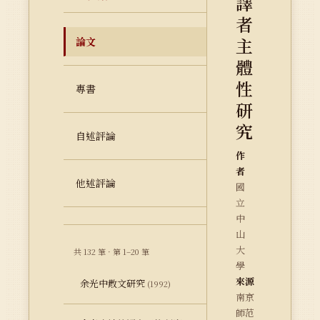
譯
者
主
論文
體
性
專書
研
究
自述評論
作
者
他述評論
國
立
中
山
大
共 132 筆 · 第 1–20 筆
學
來源
余光中散文研究
(1992)
南京
師范