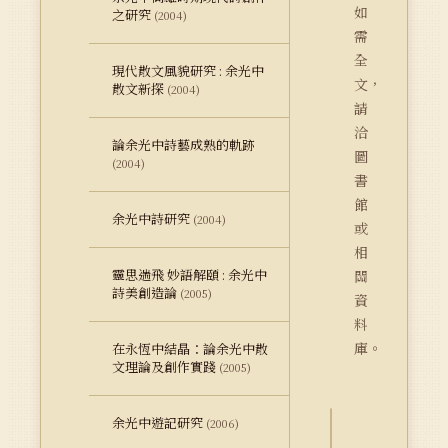
如
之研究
(2004)
需
全
現代散文風貌研究 : 余光中
文，
散文新探
(2004)
請
洽
論余光中詩藝成熟的軌跡
圖
(2004)
書
館
余光中詩研究
(2004)
或
相
靈思遄飛 妙語解頤 : 余光中
關
詩美創造論
(2005)
資
料
庫。
在永恆中結晶：論余光中散
文理論及創作實踐
(2005)
余光中遊記研究
(2006)