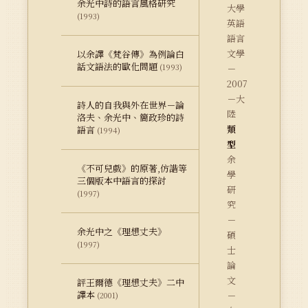
余光中詩的語言風格研究
大學
(1993)
英語
語言
文學
以余譯《梵谷傳》為例論白
話文語法的歐化問題
(1993)
－
2007
－大
詩人的自我與外在世界－論
陸
洛夫、余光中、簡政珍的詩
類
語言
(1994)
型
余
《不可兒戲》的原著,仿諧等
學
三個版本中語言的探討
研
(1997)
究
－
余光中之《理想丈夫》
碩
(1997)
士
論
文
評王爾德《理想丈夫》二中
譯本
－
(2001)