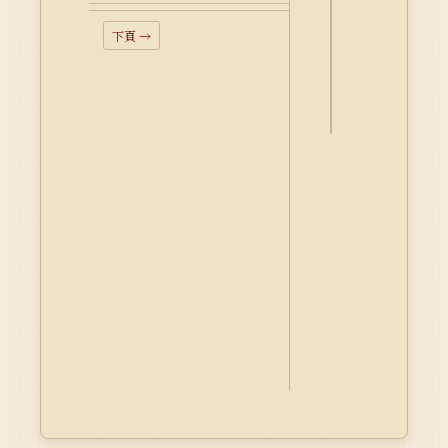
詮
釋
下頁 →
資
料
Dublin
Core