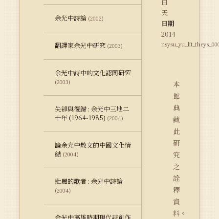
白
天
余光中詩論
(2002)
日期
2014
nsysu_yu_lit_theys_00
翻譯家余光中研究
(2003)
余光中詩中的文化認同研究
(2003)
本
館
典
失卻與復歸 : 余光中三地二
十年 (1964-1985)
(2004)
藏
此
研
論余光中散文的中國文化情
結
究
(2004)
之
詮
壯麗的歌者 : 余光中詩論
釋
(2004)
資
料。
余光中高雄時期現代詩創作