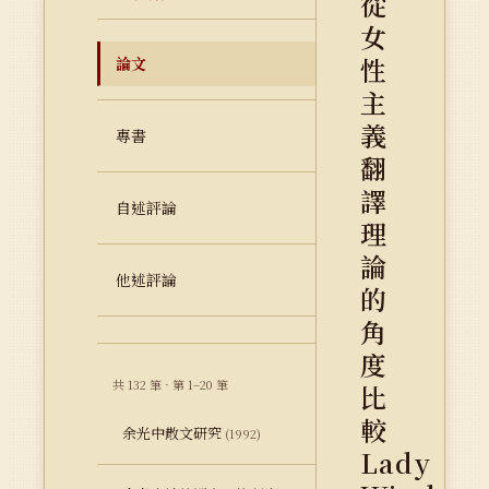
從
女
性
論文
主
義
專書
翻
譯
自述評論
理
論
他述評論
的
角
度
共 132 筆 · 第 1–20 筆
比
較
余光中散文研究
(1992)
Lady