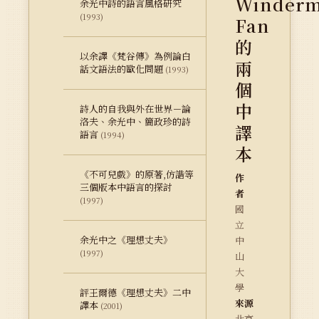
Winder
余光中詩的語言風格研究
(1993)
Fan
的
以余譯《梵谷傳》為例論白
兩
話文語法的歐化問題
(1993)
個
中
詩人的自我與外在世界－論
洛夫、余光中、簡政珍的詩
譯
語言
(1994)
本
《不可兒戲》的原著,仿諧等
作
三個版本中語言的探討
者
(1997)
國
立
余光中之《理想丈夫》
中
(1997)
山
大
學
評王爾德《理想丈夫》二中
來源
譯本
(2001)
北京