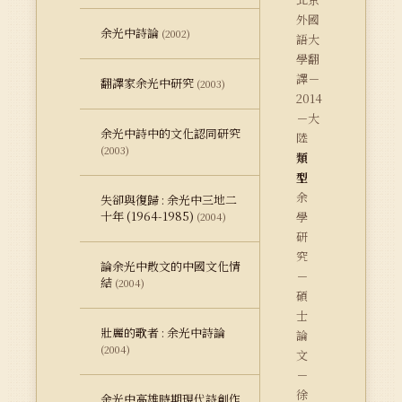
外國
余光中詩論
(2002)
語大
學翻
譯－
翻譯家余光中研究
(2003)
2014
－大
余光中詩中的文化認同研究
陸
(2003)
類
型
余
失卻與復歸 : 余光中三地二
十年 (1964-1985)
學
(2004)
研
究
論余光中散文的中國文化情
－
結
(2004)
碩
士
壯麗的歌者 : 余光中詩論
論
(2004)
文
－
徐
余光中高雄時期現代詩創作