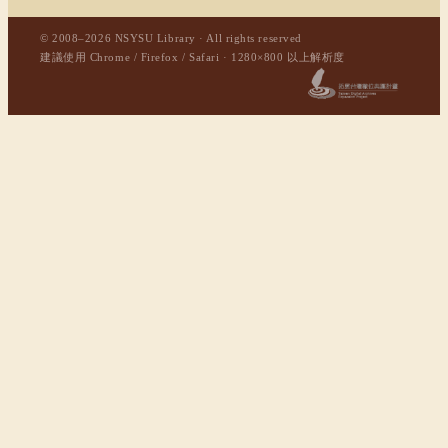
© 2008–2026 NSYSU Library · All rights reserved
建議使用 Chrome / Firefox / Safari · 1280×800 以上解析度