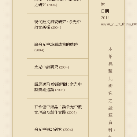
悅
之研究
(2004)
日期
2014
現代散文風貌研究 : 余光中
nsysu_yu_lit_theys_00
散文新探
(2004)
論余光中詩藝成熟的軌跡
本
(2004)
館
典
余光中詩研究
(2004)
藏
此
靈思遄飛 妙語解頤 : 余光中
研
詩美創造論
(2005)
究
之
在永恆中結晶：論余光中散
詮
文理論及創作實踐
(2005)
釋
資
余光中遊記研究
料。
(2006)