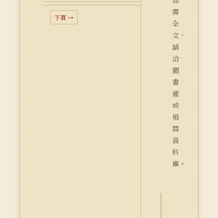
如
需
下頁 →
全
文，
請
洽
圖
書
館
或
相
關
資
料
庫。
詮