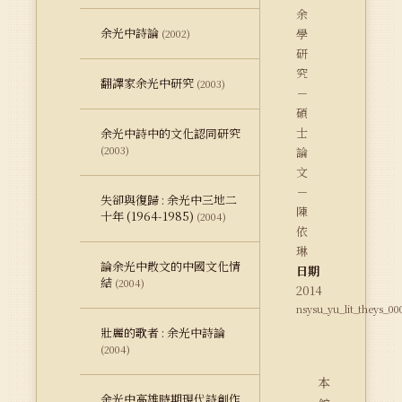
余
余光中詩論
學
(2002)
研
究
翻譯家余光中研究
(2003)
－
碩
士
余光中詩中的文化認同研究
(2003)
論
文
－
失卻與復歸 : 余光中三地二
陳
十年 (1964-1985)
(2004)
依
琳
論余光中散文的中國文化情
日期
結
(2004)
2014
nsysu_yu_lit_theys_00
壯麗的歌者 : 余光中詩論
(2004)
本
余光中高雄時期現代詩創作