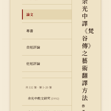
余
光
中
論文
譯
《梵
專書
谷
傳》
自述評論
之
藝
他述評論
術
翻
譯
共 132 筆 · 第 1–20 筆
方
法
余光中散文研究
(1992)
作