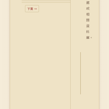
館
或
下頁 →
相
關
資
料
庫。
詮
釋
資
料
Dublin
Core