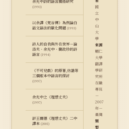
者
余光中詩的語言風格研究
國
(1993)
立
中
以余譯《梵谷傳》為例論白
山
話文語法的歐化問題
(1993)
大
學
詩人的自我與外在世界－論
來源
洛夫、余光中、簡政珍的詩
輔仁
語言
(1994)
大學
翻譯
學研
《不可兒戲》的原著,仿諧等
三個版本中語言的探討
究所
(1997)
在職
專班
－
余光中之《理想丈夫》
2007
(1997)
年－
臺灣
評王爾德《理想丈夫》二中
類
譯本
(2001)
型