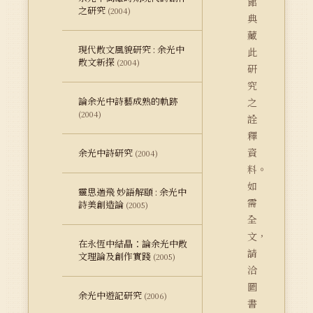
館
之研究
(2004)
典
藏
現代散文風貌研究 : 余光中
此
散文新探
(2004)
研
究
論余光中詩藝成熟的軌跡
之
(2004)
詮
釋
資
余光中詩研究
(2004)
料。
如
靈思遄飛 妙語解頤 : 余光中
需
詩美創造論
(2005)
全
文，
在永恆中結晶：論余光中散
請
文理論及創作實踐
(2005)
洽
圖
余光中遊記研究
(2006)
書