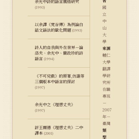
者
余光中詩的語言風格研究
國
(1993)
立
中
以余譯《梵谷傳》為例論白
山
話文語法的歐化問題
(1993)
大
學
詩人的自我與外在世界－論
來源
洛夫、余光中、簡政珍的詩
輔仁
語言
(1994)
大學
翻譯
學研
《不可兒戲》的原著,仿諧等
三個版本中語言的探討
究所
(1997)
在職
專班
－
余光中之《理想丈夫》
2007
(1997)
年－
臺灣
評王爾德《理想丈夫》二中
類
譯本
(2001)
型