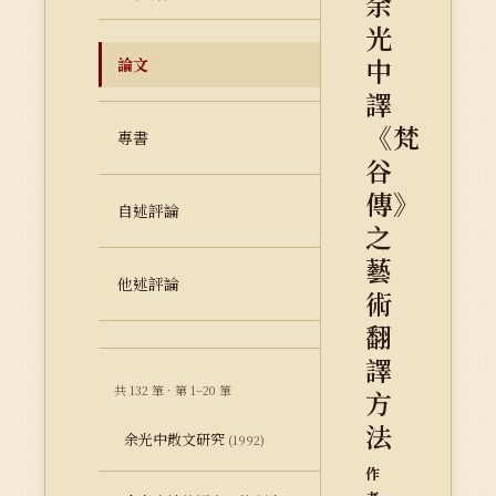
余
光
中
論文
譯
《梵
專書
谷
傳》
自述評論
之
藝
他述評論
術
翻
譯
共 132 筆 · 第 1–20 筆
方
法
余光中散文研究
(1992)
作