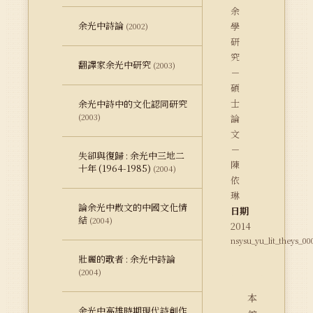
余
余光中詩論
學
(2002)
研
究
翻譯家余光中研究
(2003)
－
碩
士
余光中詩中的文化認同研究
(2003)
論
文
－
失卻與復歸 : 余光中三地二
陳
十年 (1964-1985)
(2004)
依
琳
論余光中散文的中國文化情
日期
結
(2004)
2014
nsysu_yu_lit_theys_00
壯麗的歌者 : 余光中詩論
(2004)
本
余光中高雄時期現代詩創作