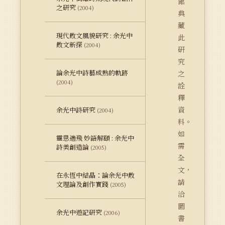
館
之研究
(2004)
典
藏
現代散文風貌研究 : 余光中
此
散文新探
(2004)
研
究
論余光中詩藝成熟的軌跡
之
(2004)
詮
釋
資
余光中詩研究
(2004)
料。
如
靈思遄飛 妙語解頤 : 余光中
需
詩美創造論
(2005)
全
文，
在永恆中結晶：論余光中散
請
文理論及創作實踐
(2005)
洽
圖
余光中遊記研究
(2006)
書