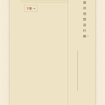
館
或
下頁 →
相
關
資
料
庫。
詮
釋
資
料
Dublin
Core