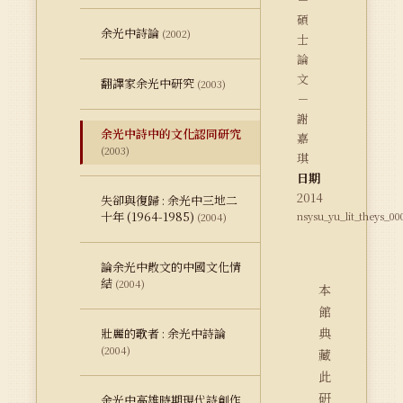
碩
余光中詩論
(2002)
士
論
文
翻譯家余光中研究
(2003)
－
謝
余光中詩中的文化認同研究
嘉
(2003)
琪
日期
2014
失卻與復歸 : 余光中三地二
十年 (1964-1985)
nsysu_yu_lit_theys_00
(2004)
論余光中散文的中國文化情
結
(2004)
本
館
典
壯麗的歌者 : 余光中詩論
(2004)
藏
此
研
余光中高雄時期現代詩創作