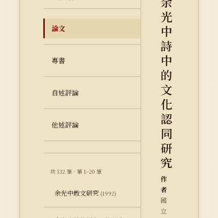
余
光
中
論文
詩
中
專書
的
文
自述評論
化
認
他述評論
同
研
究
共 132 筆 · 第 1–20 筆
作
者
余光中散文研究
(1992)
國
立