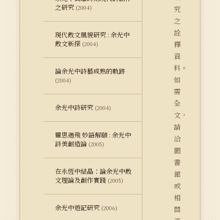
之研究
(2004)
究
之
詮
現代散文風貌研究 : 余光中
散文新探
釋
(2004)
資
料。
論余光中詩藝成熟的軌跡
如
(2004)
需
全
余光中詩研究
(2004)
文，
請
靈思遄飛 妙語解頤 : 余光中
洽
詩美創造論
(2005)
圖
書
在永恆中結晶：論余光中散
館
文理論及創作實踐
(2005)
或
相
余光中遊記研究
(2006)
關