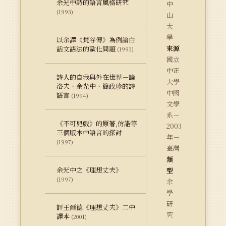
余光中詩的語言風格研究
中
(1993)
山
大
學
以余譯《梵谷傳》為例論白
來源
話文語法的歐化問題
(1993)
國立
中正
詩人的自我與外在世界－論
大學
洛夫、余光中、簡政珍的詩
中國
語言
(1994)
文學
系－
《不可兒戲》的原著,仿諧等
2003
三個版本中語言的探討
年－
(1997)
臺灣
類
余光中之《理想丈夫》
型
(1997)
余
學
研
評王爾德《理想丈夫》二中
究
譯本
(2001)
－