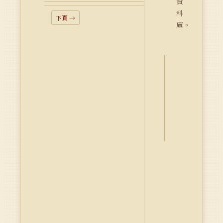
資
料
下頁 →
庫。
詮
釋
資
料
Dublin
Core