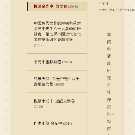
2014
悅讀余光中. 散文卷
(2008)
nsysu_yu_lit_theys_00
中國近代文化的解構與重建 :
余光中先生八十大壽學術研
討會‧第七屆中國近代文化
本
問題學術研討會論文集
館
(2008)
典
藏
余光中幽默詩選
(2008)
此
研
究
詩歌天保 : 余光中先生八十
壽慶論文集
(2008)
之
詮
釋
悅讀余光中. 遊記文學卷
資
(2010)
料。
如
作家小傳:余光中
(2011)
需