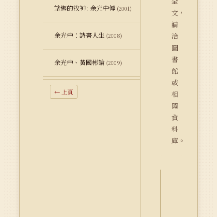
全
望鄉的牧神 : 余光中傳
(2001)
文，
請
余光中：詩書人生
洽
(2008)
圖
書
余光中、黃國彬論
(2009)
館
或
← 上頁
相
關
資
料
庫。
詮
釋
資