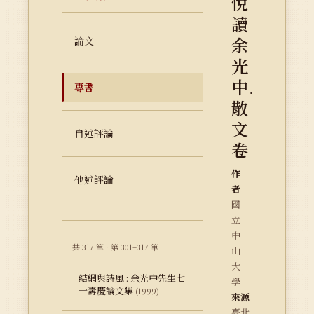
悅
讀
余
論文
光
中.
專書
散
文
自述評論
卷
作
他述評論
者
國
立
中
共 317 筆 · 第 301–317 筆
山
大
結網與詩風 : 余光中先生七
學
十壽慶論文集
(1999)
來源
臺北