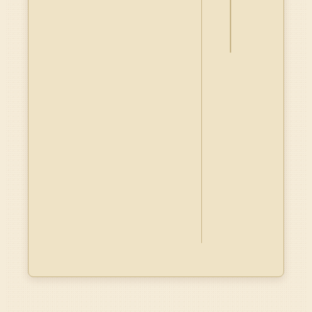
料
Dublin
Core