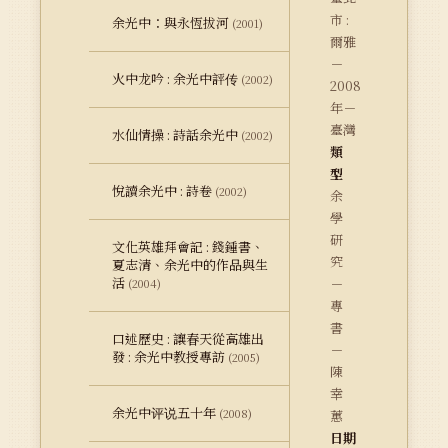
市 :
余光中：與永恆拔河
(2001)
爾雅
－
火中龙吟 : 余光中評传
(2002)
2008
年－
臺灣
水仙情操 : 詩話余光中
(2002)
類
型
悅讀余光中 : 詩卷
(2002)
余
學
研
文化英雄拜會記 : 錢鍾書、
究
夏志清、余光中的作品與生
活
－
(2004)
專
書
口述歷史 : 讓春天從高雄出
－
發 : 余光中教授專訪
(2005)
陳
幸
余光中评说五十年
(2008)
蕙
日期