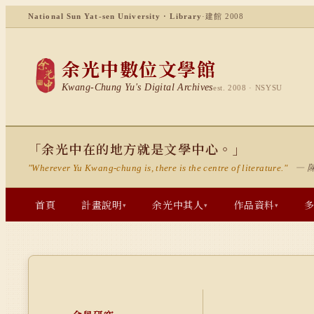
National Sun Yat-sen University · Library
·
建館 2008
余光中數位文學館
Kwang-Chung Yu's Digital Archives
est. 2008 · NSYSU
「余光中在的地方就是文學中心。」
— 
"Wherever Yu Kwang-chung is, there is the centre of literature."
首頁
計畫說明
余光中其人
作品資料
▾
▾
▾