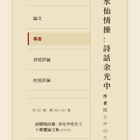
水
仙
情
論文
操
:
專書
詩
話
自述評論
余
光
他述評論
中
作
者
國
共 317 筆 · 第 301–317 筆
立
中
結網與詩風 : 余光中先生七
十壽慶論文集
(1999)
山
大