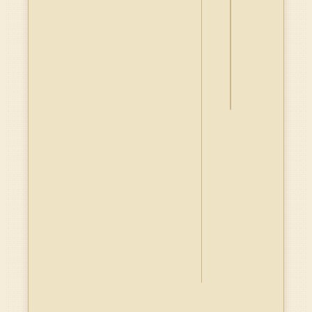
詮
釋
資
料
Dublin
Core