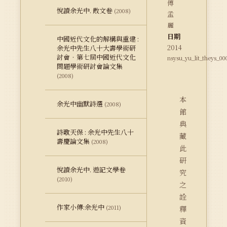
傅
悅讀余光中. 散文卷
(2008)
孟
麗
日期
中國近代文化的解構與重建 :
2014
余光中先生八十大壽學術研
討會‧第七屆中國近代文化
nsysu_yu_lit_theys_00
問題學術研討會論文集
(2008)
本
余光中幽默詩選
(2008)
館
典
詩歌天保 : 余光中先生八十
藏
壽慶論文集
(2008)
此
研
悅讀余光中. 遊記文學卷
究
(2010)
之
詮
作家小傳:余光中
(2011)
釋
資