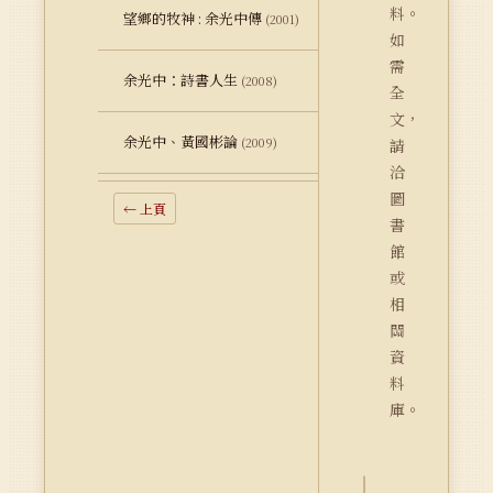
料。
望鄉的牧神 : 余光中傳
(2001)
如
需
余光中：詩書人生
(2008)
全
文，
余光中、黃國彬論
(2009)
請
洽
圖
← 上頁
書
館
或
相
關
資
料
庫。