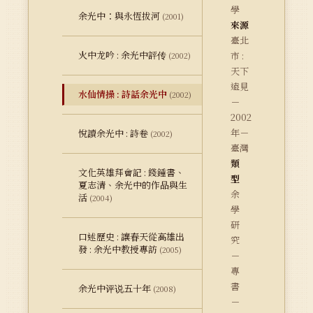
學
余光中：與永恆拔河
(2001)
來源
臺北
火中龙吟 : 余光中評传
市 :
(2002)
天下
遠見
水仙情操 : 詩話余光中
(2002)
－
2002
年－
悅讀余光中 : 詩卷
(2002)
臺灣
類
文化英雄拜會記 : 錢鍾書、
型
夏志清、余光中的作品與生
余
活
(2004)
學
研
口述歷史 : 讓春天從高雄出
究
發 : 余光中教授專訪
(2005)
－
專
書
余光中评说五十年
(2008)
－