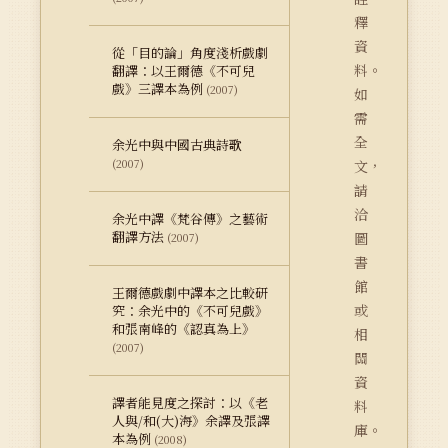
釋
資
從「目的論」角度淺析戲劇
料。
翻譯：以王爾德《不可兒
戲》三譯本為例
(2007)
如
需
全
余光中與中國古典詩歌
(2007)
文，
請
洽
余光中譯《梵谷傳》之藝術
翻譯方法
圖
(2007)
書
館
王爾德戲劇中譯本之比較研
或
究：余光中的《不可兒戲》
和張南峰的《認真為上》
相
(2007)
關
資
譯者能見度之探討：以《老
料
人與/和(大)海》余譯及張譯
庫。
本為例
(2008)