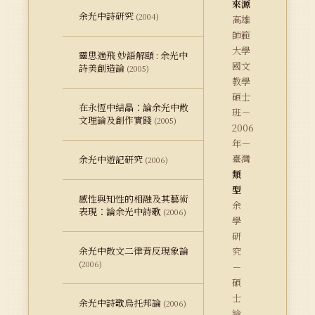
來源
余光中詩研究
(2004)
高雄
師範
大學
靈思遄飛 妙語解頤 : 余光中
國文
詩美創造論
(2005)
教學
碩士
在永恆中結晶：論余光中散
班－
文理論及創作實踐
(2005)
2006
年－
臺灣
余光中遊記研究
(2006)
類
型
感性與知性的相融及其藝術
余
表現：論余光中詩歌
(2006)
學
研
余光中散文二律背反現象論
究
(2006)
－
碩
士
余光中詩歌烏托邦論
(2006)
論