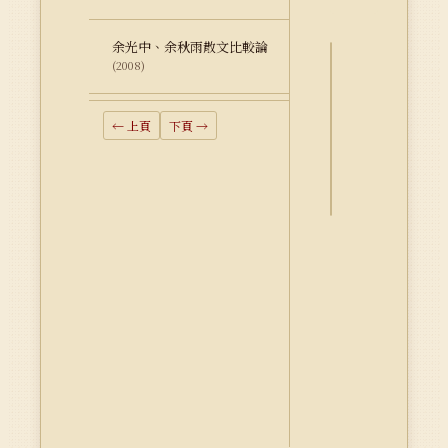
余光中、余秋雨散文比較論
(2008)
詮
釋
← 上頁
下頁 →
資
料
Dublin
Core