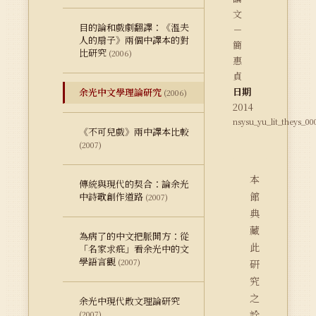
文
目的論和戲劇翻譯：《溫夫
－
人的扇子》兩個中譯本的對
簡
比研究
(2006)
惠
貞
日期
余光中文學理論研究
(2006)
2014
nsysu_yu_lit_theys_00
《不可兒戲》兩中譯本比較
(2007)
本
傳統與現代的契合：論余光
館
中詩歌創作道路
(2007)
典
藏
為病了的中文把脈開方：從
此
「名家求疪」看余光中的文
學語言觀
(2007)
研
究
之
余光中現代散文理論研究
詮
(2007)