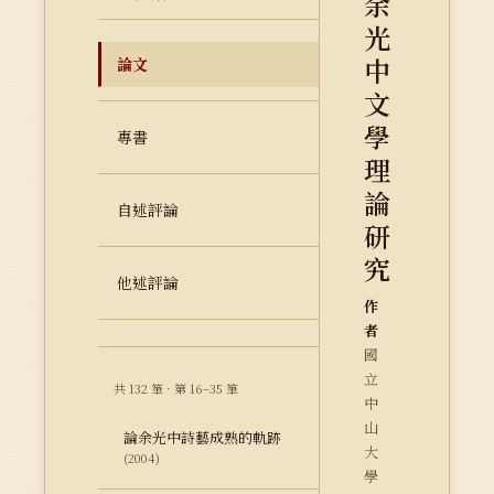
余
光
中
論文
文
學
專書
理
論
自述評論
研
究
他述評論
作
者
國
立
共 132 筆 · 第 16–35 筆
中
山
論余光中詩藝成熟的軌跡
大
(2004)
學