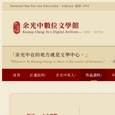
National Sun Yat-sen University · Library
·
建館 2008
余光中數位文學館
Kwang-Chung Yu's Digital Archives
est. 2008 · NSYSU
「余光中在的地方就是文學中心。」
— 
"Wherever Yu Kwang-chung is, there is the centre of literature."
首頁
計畫說明
余光中其人
作品資料
▾
▾
▾