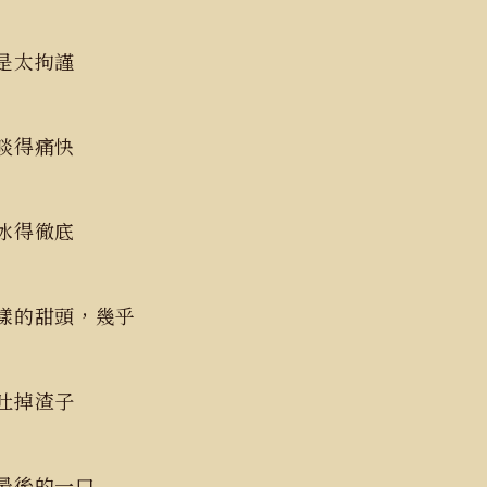
還是太拘謹
啖得痛快
必冰得徹底
樣的甜頭，幾乎
得吐掉渣子
嚥最後的一口