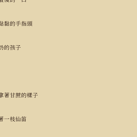
著黏黏的手指頭
斷奶的孩子
拿著甘蔗的樣子
弄著一枝仙笛