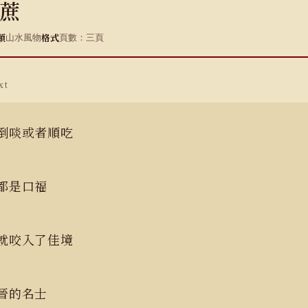
蔗
類
格式
山水風物
頁數：三頁
xt
是倒啖或者順吃
口都是口福
口就咬入了佳境
東晉的名士