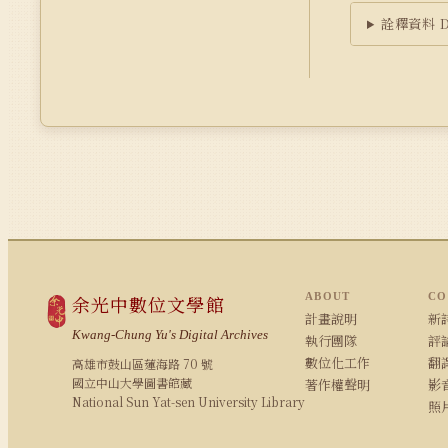
詮釋資料 Du
ABOUT
CO
余光中數位文學館
計畫說明
新詩
Kwang-Chung Yu's Digital Archives
執行團隊
評論
數位化工作
翻
高雄市鼓山區蓮海路 70 號
國立中山大學圖書館藏
著作權聲明
影
National Sun Yat-sen University Library
照