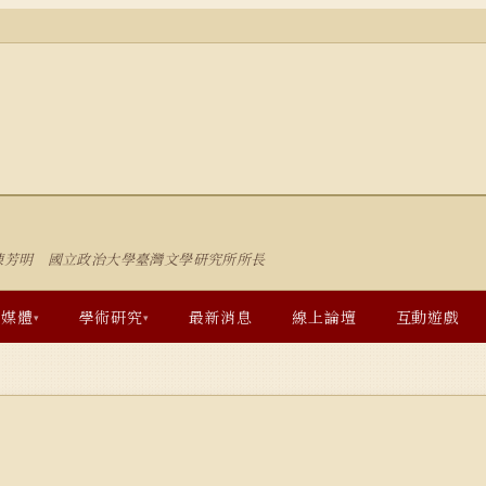
陳芳明 國立政治大學臺灣文學研究所所長
多媒體
學術研究
最新消息
線上論壇
互動遊戲
▾
▾