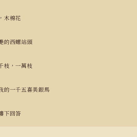
甲，木棉花
正艷的西螺站頭
一千枝，一萬枝
我的一千五喜美銀馬
樓下回答