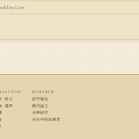
blin Core
LLECTION
RESEARCH
 · 散文
研究報告
 · 書序
期刊論文
譯
余學研究
音
余光中粉絲專頁
片