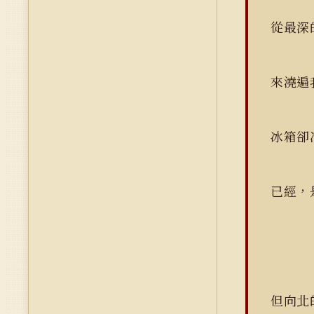
從最
來澆
冰箱卻
已經
但向