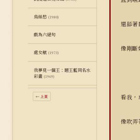
烏絲愁
(1980)
還舔
戲為六絕句
像剛
處女航
(1973)
我夢見一個王：題王藍同名水
彩畫
(1969)
看我，
← 上頁
像吹