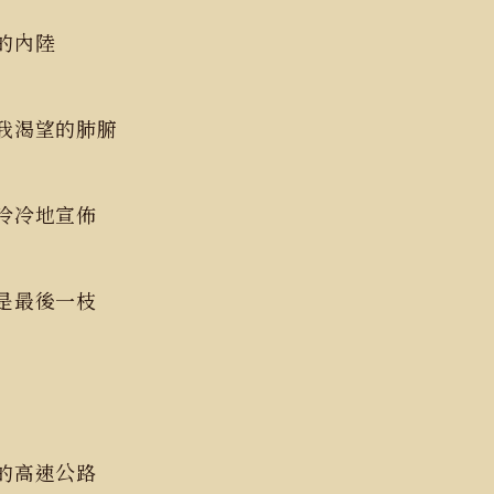
深的內陸
遍我渴望的肺腑
冷冷地宣佈
，是最後一枝
北的高速公路