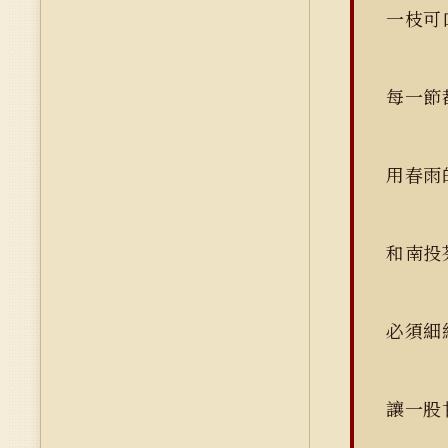
一枝
每一
用春
和南
必須
讓一