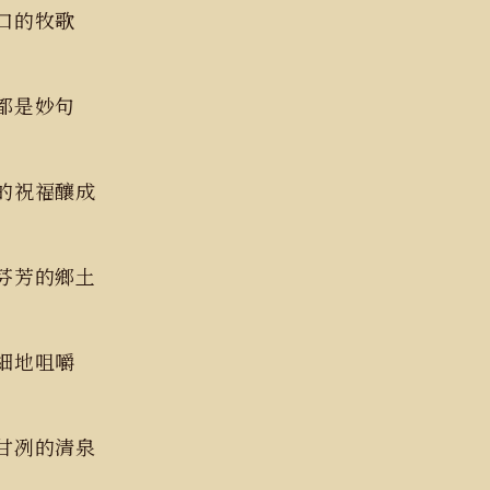
可口的牧歌
節都是妙句
雨的祝福釀成
投芬芳的鄉土
細細地咀嚼
股甘冽的清泉