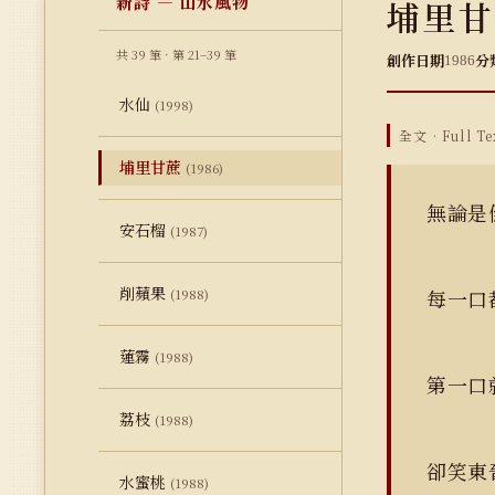
新詩 — 山水風物
埔里甘
共 39 筆 · 第 21–39 筆
創作日期
分
1986
水仙
(1998)
全文 · Full Te
埔里甘蔗
(1986)
無論
安石榴
(1987)
削蘋果
每一
(1988)
蓮霧
(1988)
第一
荔枝
(1988)
卻笑
水蜜桃
(1988)