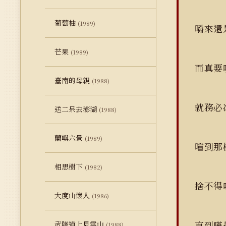
葡萄柚
(1989)
嚼來
芒果
(1989)
而真要
臺南的母親
(1988)
就務
送二呆去澎湖
(1988)
蘭嶼六景
(1989)
嚐到那
相思樹下
(1982)
捨不
大度山懷人
(1986)
直到
武陵道上見雪山
(1988)