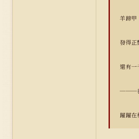
羊蹄
發得
還有
───
躍躍在